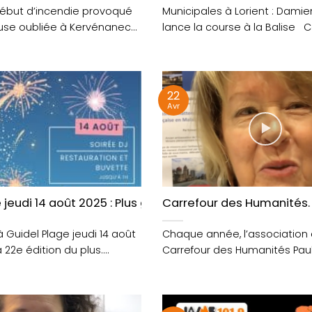
 début d’incendie provoqué
Municipales à Lorient : Damie
euse oubliée à Kervénanec
lance la course à la Balise C
ion rapide....
22
Avr
couvrir au port de commerce
e jeudi 14 août 2025 : Plus grand spectacle pyrotechni
Carrefour des Humanités.
à Guidel Plage jeudi 14 août
Chaque année, l’association
 22e édition du plus....
Carrefour des Humanités Pau
organise un cycle de conféren