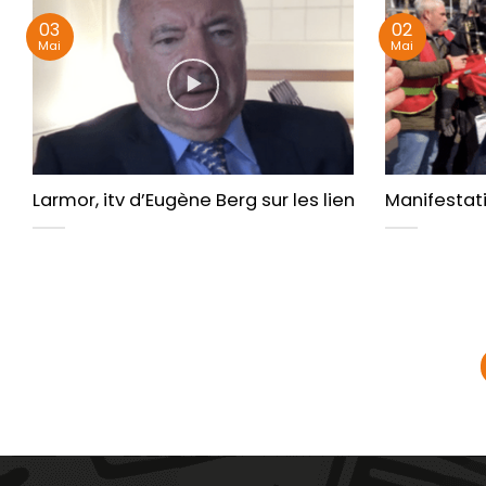
03
02
Mai
Mai
Larmor, itv d’Eugène Berg sur les liens entre l’Ukrai
Manifestati