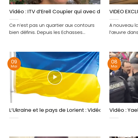
Vidéo : ITV d’Erell Coupier qui avec des voisins orga
VIDEO EXCLU
Ce n’est pas un quartier aux contours
A nouveau la
bien définis. Depuis les Echasses
l’œuvre dans
jusqu’au Plateau des....
samedi au di
09
08
Mai
Mai
L’Ukraine et le pays de Lorient : Vidéos de divers 
Vidéo : Yae