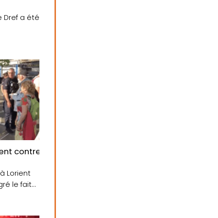
et.
rs » à Lorient, dimanche 2 juillet 2023
 Dref a été
ent contre M Pap Ndiaye, Ministre de l’éducation nationa
 à la BAN par une casserolade
à Lorient
ré le fait