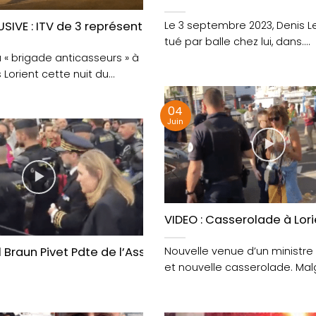
nisent une fête de quartier à Lorient le dimanche 9 juill
SIVE : ITV de 3 représentants de la »brigade anti casseu
Le 3 septembre 2023, Denis Le
tué par balle chez lui, dans....
 « brigade anticasseurs » à
 Lorient cette nuit du
manche....
04
Juin
VIDEO : Casserolade à Lori
intervenants de Larmor Plage
l Braun Pivet Pdte de l’Assemblée Nationale accueillie
Nouvelle venue d’un ministre 
et nouvelle casserolade. Malg
que cette venue....