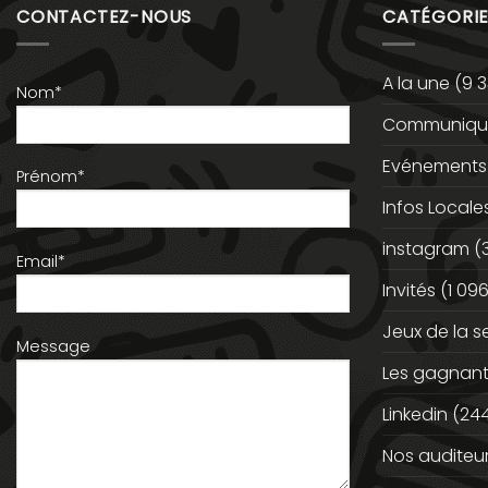
CONTACTEZ-NOUS
CATÉGORIE
A la une
(9 3
Nom*
Communiqué
Evénements
Prénom*
Infos Locale
instagram
(
Email*
Invités
(1 096
Jeux de la 
Message
Les gagnan
Linkedin
(244
Nos auditeu