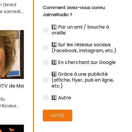
n Girard
Comment avez-vous connu
e samedi....
JaimeRadio ?
1️⃣ Par un ami / bouche à
oreille
2️⃣ Sur les réseaux sociaux
(Facebook, Instagram, etc.)
3️⃣ En cherchant sur Google
4️⃣ Grâce à une publicité
(affiche, flyer, pub en ligne,
etc.)
que de Bretagne
 ITV de Marie-Françoise Breton
5️⃣ Autre
 du
l Ricœur
ces de....
VOTEZ