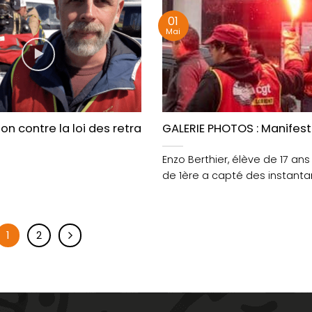
01
Mai
ne et le pays de Lorient
on contre la loi des retraites : les scaphandriers de N
GALERIE PHOTOS : Manifesta
Enzo Berthier, élève de 17 an
de 1ère a capté des instantan
1
2