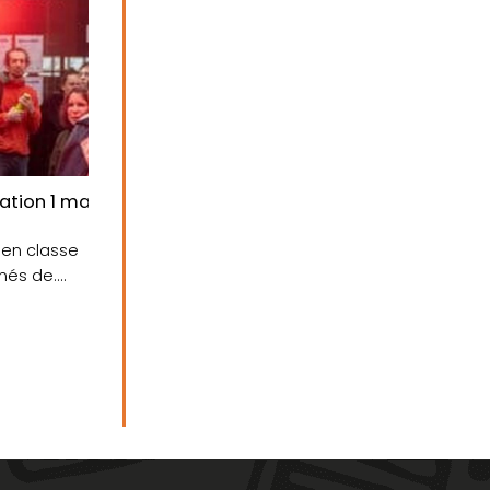
aval Group
tion 1 mai 2023 à Lorient : le regard d’un lycéen de 17 
s en classe
és de....