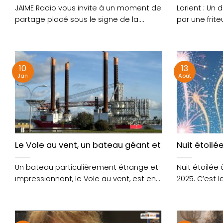
JAIME Radio vous invite à un moment de
Lorient : Un
partage placé sous le signe de la....
par une frit
Une intervent
10
13
Jan
Août
Le Vole au vent, un bateau géant et étrange à dé
Nuit étoilé
Un bateau particulièrement étrange et
Nuit étoilée 
impressionnant, le Vole au vent, est en
2025. C’est la
escale technique au....