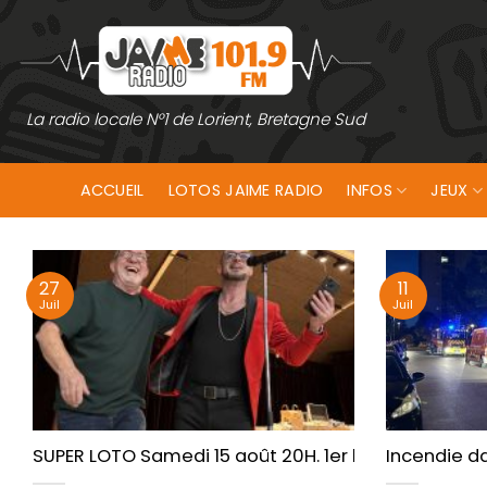
Passer
au
contenu
La radio locale N°1 de Lorient, Bretagne Sud
ACCUEIL
LOTOS JAIME RADIO
INFOS
JEUX
27
11
Juil
Juil
SUPER LOTO Samedi 15 août 20H. 1er lot 1 500 €/ A
Incendie d