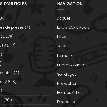
S D’ARTICLES
NAVIGATION
34)
Accueil
s de presse
(4)
Lotos JAIME Radio
(2 279)
Infos
s
(8 682)
Jeux
3)
La radio
)
Photos & vidéos
semaine
(5)
Sondages
ts
(2 828)
Newsletter
)
Bonnes Adresses
rs
(301)
Podcasts