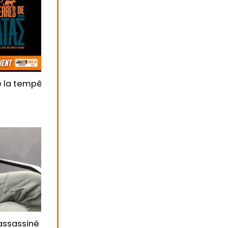
tagne CNDP. Mars 2024
e la tempête Ciaran dans le parc animalier Terres de 
 assassiné le 3 septembre dans sa chambre à Kervénane