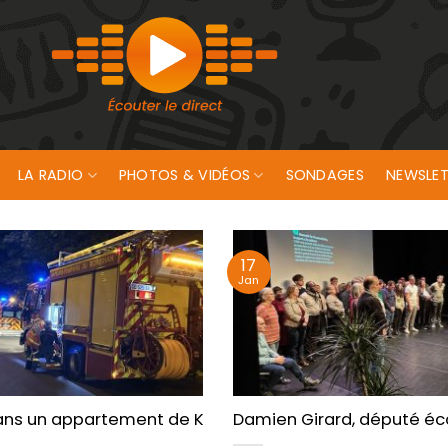
LA RADIO
PHOTOS & VIDÉOS
SONDAGES
NEWSLET
17
Jan
ux pauses animation musicale avec Christophe Pâris
ans un appartement de Kervenanec à Lorient !
Damien Girard, député éco