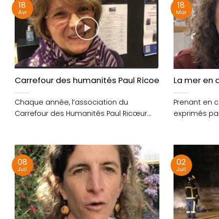
18
18
Avr
Mar
Carrefour des humanités Paul Ricoeur : Interview 
La mer en 
Chaque année, l’association du
Prenant en 
Carrefour des Humanités Paul Ricœur
exprimés par 
organise un cycle de conférences de....
décidé d’orga
08
02
Juil
Juil