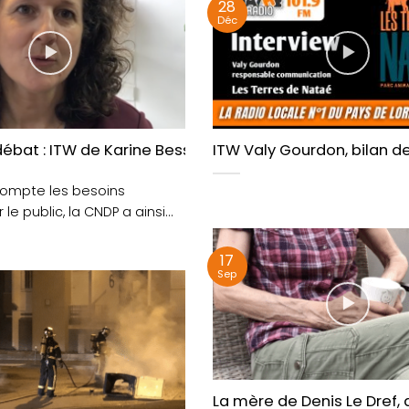
28
Déc
de Marie françoise Couvenhes.
débat : ITW de Karine Besses, déléguée régionale Bre
ITW Valy Gourdon, bilan d
compte les besoins
le public, la CNDP a ainsi
niser....
17
Sep
La mère de Denis Le Dref,