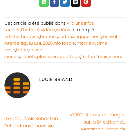
Cet article a été publié dans
A la une
,
Infos
Locales
,
Photos & vidéos
,
Vidéos
et marqué
artistes
,
broderie
,
brodeur
,
carton
,
engagement
,
festival
interceltique
,
FIL
,
FIL 2026
,
info locale
,
interview
,
jaime
radio
,
Mode
,
pascal
jaouen
,
planète
,
plasticien
,
reportage
,
Tristan Tréhin
,
video
.
LUCIE BRIAND
VIDÉO : Retour en images
Le Cléguérois Sébastien
sur la 8ᵉ édition du
Petit retrouvé sans vie
Marathon Photo de