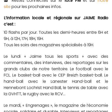
📻 Restez connectés sur le
101.9 FM
et sur
notre
site
pour les prochaines infos.
L’information locale et régionale sur JAIME Radio
c’est :
10 flashs par jour. Toutes les demi-heures entre 6H et
9H, à 12H, 17H, 18H, 19H.
Tous les soirs des magazines spécialisés à 19H.
Le lundi « Jaime tous les sports » avec des
commentaires, des interviews, des reportages sur les
grands clubs de notre territoire. Le football avec le
FCL. Le basket-ball avec le CEP Breizh basket-ball. Le
hand-ball avec le Lanester Hand-ball et le
Hennebont Lochrist Hand Ball, le tennis de table avec
la GVHTT, le rugby avec le RCV…
Le mardi, « Engrenages », le magazine de l’économie
sociale, solidaire et durable. Interviews et reportages