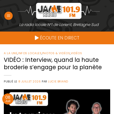
Passer
au
contenu
La radio locale N°1 de Lorient, Bretagne Sud
ÉCOUTE EN DIRECT
A LA UNE
,
INFOS LOCALES
,
PHOTOS & VIDÉOS
,
VIDÉOS
VIDÉO : Interview, quand la haute
broderie s’engage pour la planète
PUBLIÉ LE
8 JUILLET 2026
PAR
LUCIE BRIAND
08
Juil