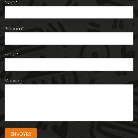
Nom*
Prénom*
Email*
Message