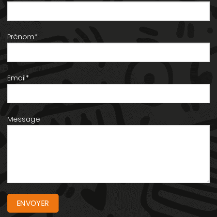
Prénom*
Email*
Message