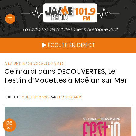
Passer
au
contenu
La radio locale N°1 de Lorient, Bretagne Sud
ÉCOUTE EN DIRECT
A LA UNE
,
INFOS LOCALES
,
INVITÉS
Ce mardi dans DÉCOUVERTES, Le
Fest’in d’Mouettes à Moëlan sur Mer
PUBLIÉ LE
6 JUILLET 2026
PAR
LUCIE BRIAND
06
Juil