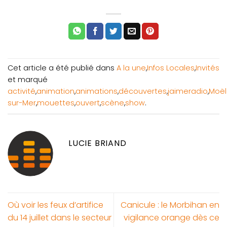
Cet article a été publié dans
A la une
,
Infos Locales
,
Invités
et marqué
activité
,
animation
,
animations
,
découvertes
,
jaimeradio
,
Moël
sur-Mer
,
mouettes
,
ouvert
,
scène
,
show
.
LUCIE BRIAND
Où voir les feux d’artifice
Canicule : le Morbihan en
du 14 juillet dans le secteur
vigilance orange dès ce