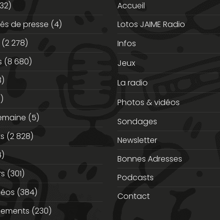
32)
Accueil
s de presse
(4)
Lotos JAIME Radio
(2 278)
Infos
s
(8 680)
Jeux
3)
La radio
)
Photos & vidéos
semaine
(5)
Sondages
ts
(2 828)
Newsletter
)
Bonnes Adresses
rs
(301)
Podcasts
déos
(384)
Contact
nements
(230)