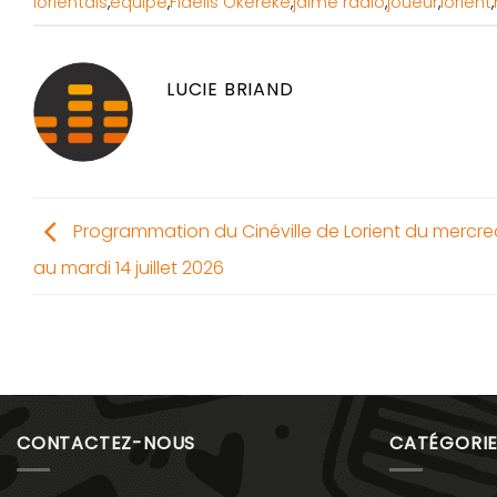
lorientais
,
équipe
,
Fidelis Okereke
,
jaime radio
,
joueur
,
lorient
,
LUCIE BRIAND
Programmation du Cinéville de Lorient du mercre
au mardi 14 juillet 2026
CONTACTEZ-NOUS
CATÉGORIE