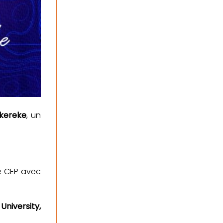
Okereke
, un
 le CEP avec
University,