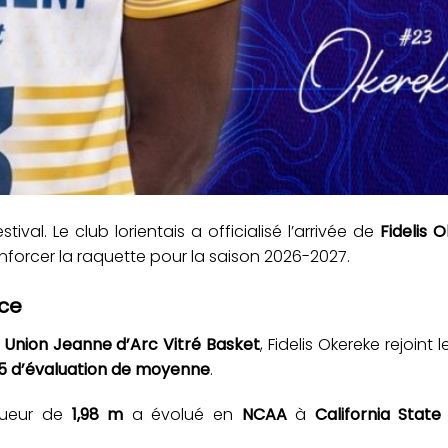
val. Le club lorientais a officialisé l’arrivée de
Fidelis 
enforcer la raquette pour la saison 2026-2027.
nce
e
Union Jeanne d’Arc Vitré Basket
, Fidelis Okereke rejoint
4,5 d’évaluation de moyenne
.
joueur de
1,98 m
a évolué en
NCAA
à
California State 