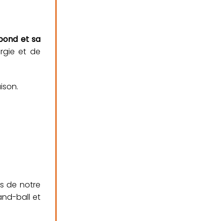
ebond et sa
ergie et de
ison.
bs de notre
and-ball et