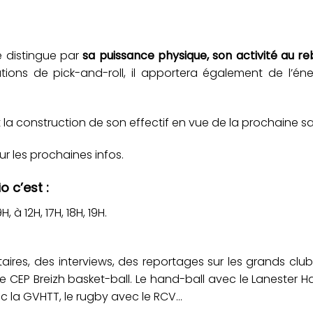
e distingue par
sa puissance physique, son activité au r
tuations de pick-and-roll, il apportera également de l’én
t la construction de son effectif en vue de la prochaine sa
r les prochaines infos.
o c’est :
 à 12H, 17H, 18H, 19H.
ires, des interviews, des reportages sur les grands clu
c le CEP Breizh basket-ball. Le hand-ball avec le Lanester H
ec la GVHTT, le rugby avec le RCV…