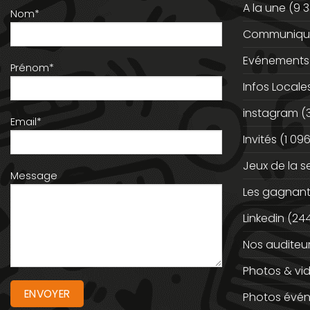
A la une
(9 3
Nom*
Communiqué
Evénements
Prénom*
Infos Locale
instagram
(
Email*
Invités
(1 096
Jeux de la 
Message
Les gagnan
Linkedin
(244
Nos auditeu
Photos & vi
Photos évé