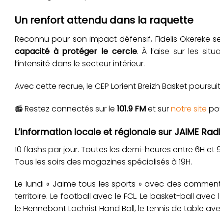
Un renfort attendu dans la raquette
Reconnu pour son impact défensif, Fidelis Okereke s
capacité à protéger le cercle
. À l’aise sur les si
l’intensité dans le secteur intérieur.
Avec cette recrue, le CEP Lorient Breizh Basket poursui
📻 Restez connectés sur le
101.9 FM
et sur
notre site
pou
L’information locale et régionale sur JAIME Radi
10 flashs par jour. Toutes les demi-heures entre 6H et 9H,
Tous les soirs des magazines spécialisés à 19H.
Le lundi « Jaime tous les sports » avec des commenta
territoire. Le football avec le FCL. Le basket-ball ave
le Hennebont Lochrist Hand Ball, le tennis de table av