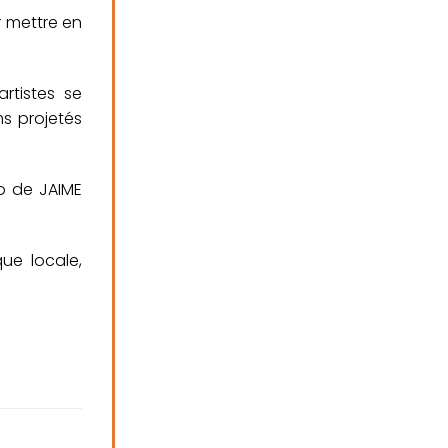
r mettre en
rtistes se
ms projetés
io de JAIME
que locale,