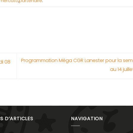
mercato
,
partenaire
.
Programmation Méga CGR Lanester pour la sem
di 08
au 14 juil
S D’ARTICLES
NAVIGATION