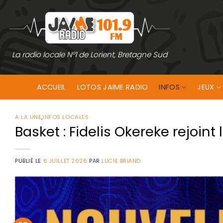
Passer
au
contenu
La radio locale N°1 de Lorient, Bretagne Sud
ACCUEIL
LOTOS JAIME RADIO
INFOS
JEUX
A LA UNE
,
INFOS LOCALES
Basket : Fidelis Okereke rejoint
PUBLIÉ LE
6 JUILLET 2026
PAR
LUCIE BRIAND