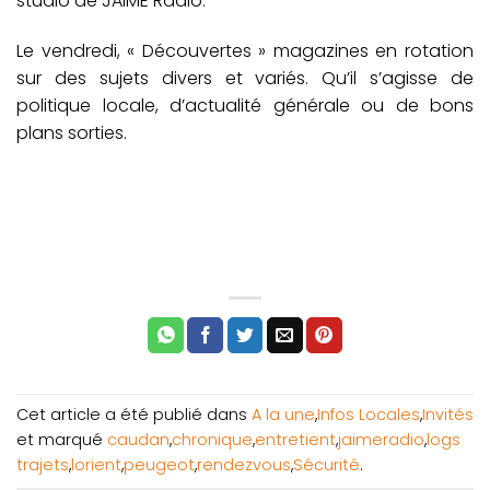
studio de JAIME Radio.
Le vendredi, « Découvertes » magazines en rotation
sur des sujets divers et variés. Qu’il s’agisse de
politique locale, d’actualité générale ou de bons
plans sorties.
Cet article a été publié dans
A la une
,
Infos Locales
,
Invités
et marqué
caudan
,
chronique
,
entretient
,
jaimeradio
,
logs
trajets
,
lorient
,
peugeot
,
rendezvous
,
Sécurité
.