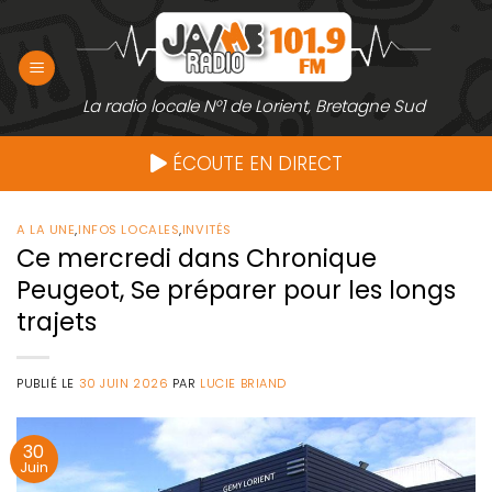
Passer
au
contenu
La radio locale N°1 de Lorient, Bretagne Sud
ÉCOUTE EN DIRECT
A LA UNE
,
INFOS LOCALES
,
INVITÉS
Ce mercredi dans Chronique
Peugeot, Se préparer pour les longs
trajets
PUBLIÉ LE
30 JUIN 2026
PAR
LUCIE BRIAND
30
Juin