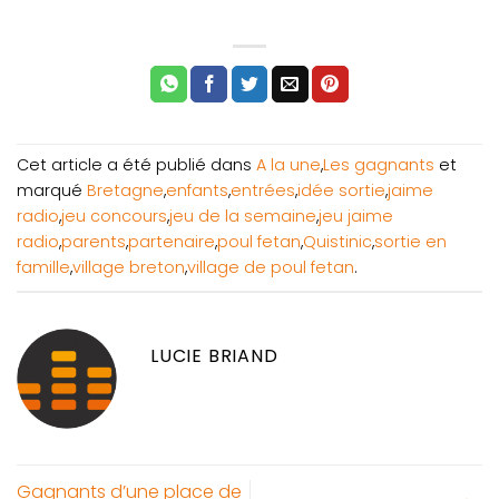
Cet article a été publié dans
A la une
,
Les gagnants
et
marqué
Bretagne
,
enfants
,
entrées
,
idée sortie
,
jaime
radio
,
jeu concours
,
jeu de la semaine
,
jeu jaime
radio
,
parents
,
partenaire
,
poul fetan
,
Quistinic
,
sortie en
famille
,
village breton
,
village de poul fetan
.
LUCIE BRIAND
Gagnants d’une place de