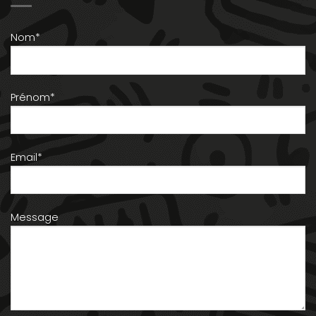
Nom*
Prénom*
Email*
Message