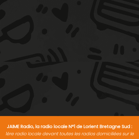
JAIME Radio, la radio locale N°1 de Lorient Bretagne Sud :
1ère radio locale devant toutes les radios domiciliées sur le