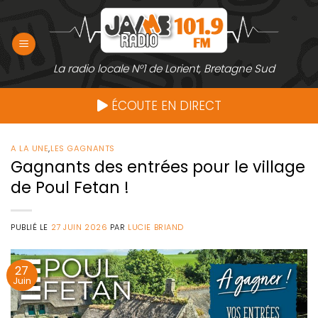
Passer
au
contenu
La radio locale N°1 de Lorient, Bretagne Sud
ÉCOUTE EN DIRECT
A LA UNE
,
LES GAGNANTS
Gagnants des entrées pour le village
de Poul Fetan !
PUBLIÉ LE
27 JUIN 2026
PAR
LUCIE BRIAND
27
Juin