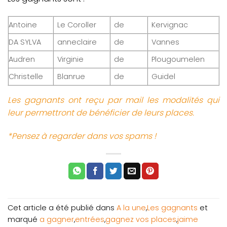
Antoine
Le Coroller
de
Kervignac
DA SYLVA
anneclaire
de
Vannes
Audren
Virginie
de
Plougoumelen
Christelle
Blanrue
de
Guidel
Les gagnants ont reçu par mail les modalités qui
leur permettront de bénéficier de leurs places.
*Pensez à regarder dans vos spams !
Cet article a été publié dans
A la une
,
Les gagnants
et
marqué
a gagner
,
entrées
,
gagnez vos places
,
jaime