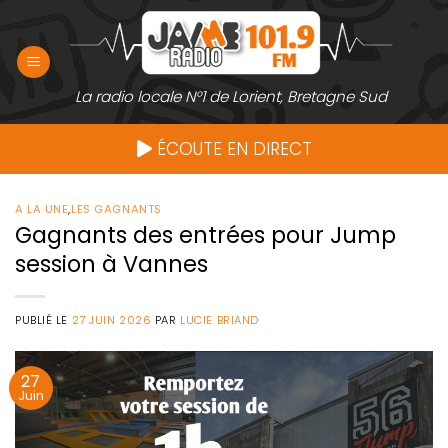
Passer
au
contenu
La radio locale N°1 de Lorient, Bretagne Sud
ÉCOUTE EN DIRECT
A LA UNE
,
LES GAGNANTS
Gagnants des entrées pour Jump
session à Vannes
PUBLIÉ LE
27 JUIN 2026
PAR
LUCIE BRIAND
27
Juin