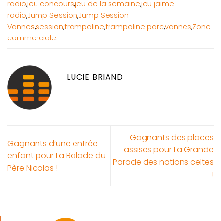
radio
,
jeu concours
,
jeu de la semaine
,
jeu jaime
radio
,
Jump Session
,
Jump Session
Vannes
,
session
,
trampoline
,
trampoline parc
,
vannes
,
Zone
commerciale
.
LUCIE BRIAND
Gagnants des places
Gagnants d’une entrée
assises pour La Grande
enfant pour La Balade du
Parade des nations celtes
Père Nicolas !
!