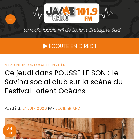
Passer
au
contenu
La radio locale N°1 de Lorient, Bretagne Sud
ÉCOUTE EN DIRECT
A LA UNE
,
INFOS LOCALES
,
INVITÉS
Ce jeudi dans POUSSE LE SON : Le
Savina social club sur la scène du
Festival Lorient Océans
PUBLIÉ LE
24 JUIN 2026
PAR
LUCIE BRIAND
24
Juin