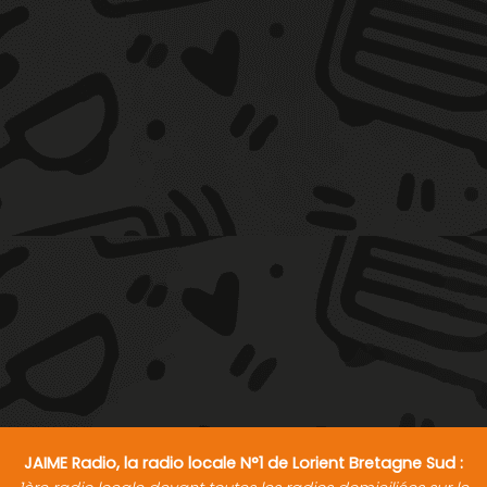
JAIME Radio, la radio locale N°1 de Lorient Bretagne Sud :