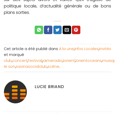
politique locale, d’actualité générale ou de bons
plans sorties.
Cet article a été publié dans
A la une
,
Infos Locales
,
Invités
et marqué
club
,
concert
,
Festival
,
jaimeradio
,
lorient
,
lorientoceans
,
musiq
le son
,
savinasocialclub
,
scène
.
LUCIE BRIAND