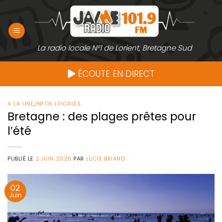
Passer
au
contenu
La radio locale N°1 de Lorient, Bretagne Sud
ÉCOUTE EN DIRECT
A LA UNE
,
INFOS LOCALES
Bretagne : des plages prêtes pour
l’été
PUBLIÉ LE
2 JUIN 2026
PAR
LUCIE BRIAND
02
Juin