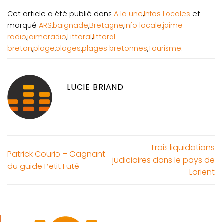
Cet article a été publié dans
A la une
,
Infos Locales
et
marqué
ARS
,
baignade
,
Bretagne
,
info locale
,
jaime
radio
,
jaimeradio
,
Littoral
,
littoral
breton
,
plage
,
plages
,
plages bretonnes
,
Tourisme
.
LUCIE BRIAND
Trois liquidations
Patrick Courio – Gagnant
judiciaires dans le pays de
du guide Petit Futé
Lorient