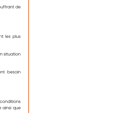
ouffrant de
t les plus
 situation
ent besoin
 conditions
e
ainsi que