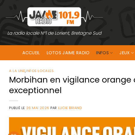
Passer
au
contenu
La radio locale N°1 de Lorient, Bretagne Sud
ACCUEIL
LOTOS JAIME RADIO
INFOS
JEUX
A LA UNE
,
INFOS LOCALES
Morbihan en vigilance orange 
exceptionnel
PUBLIÉ LE
26 MAI 2026
PAR
LUCIE BRIAND