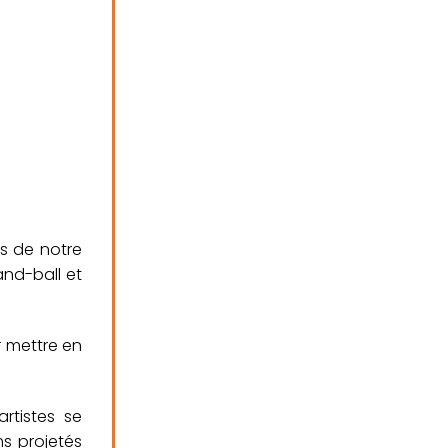
bs de notre
and-ball et
r mettre en
rtistes se
ms projetés