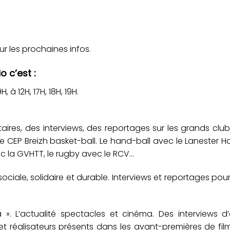
r les prochaines infos.
o c’est :
 à 12H, 17H, 18H, 19H.
ires, des interviews, des reportages sur les grands clu
c le CEP Breizh basket-ball. Le hand-ball avec le Lanester H
ec la GVHTT, le rugby avec le RCV…
ociale, solidaire et durable. Interviews et reportages pou
. L’actualité spectacles et cinéma. Des interviews d’a
et réalisateurs présents dans les avant-premières de fil