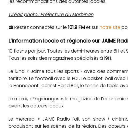
les recommandations des autorités locales.
Crédit photo : Préfecture du Morbihan
📻 Restez connectés sur le
101.9 FM
et sur
notre site
pou
L’information locale et régionale sur JAIME Radi
10 flashs par jour. Toutes les demi-heures entre 6H et 9H,
Tous les soirs des magazines spécialisés à 19H.
Le lundi « Jaime tous les sports » avec des commenta
territoire. Le football avec le FCL. Le basket-ball ave
le Hennebont Lochrist Hand Ball, le tennis de table av
Le mardi, « Engrenages », le magazine de l’économie s
avant les acteurs locaux.
Le mercredi « JAIME Radio fait son show / cinéma »
produisant sur les scènes de la région. Des acteurs 