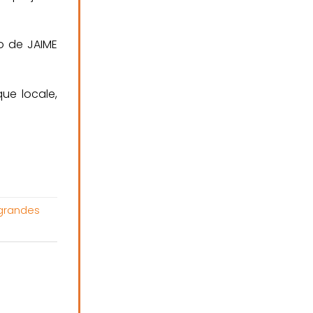
io de JAIME
que locale,
grandes