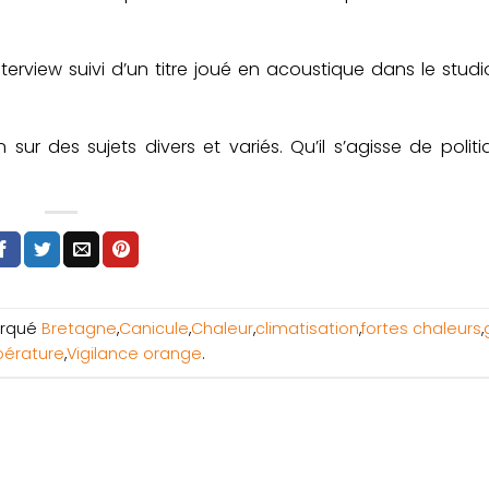
interview suivi d’un titre joué en acoustique dans le stud
ur des sujets divers et variés. Qu’il s’agisse de politi
rqué
Bretagne
,
Canicule
,
Chaleur
,
climatisation
,
fortes chaleurs
,
érature
,
Vigilance orange
.