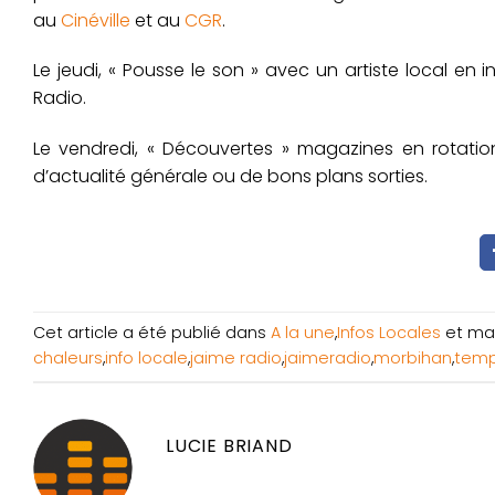
au
Cinéville
et au
CGR
.
Le jeudi, « Pousse le son » avec un artiste local en 
Radio.
Le vendredi, « Découvertes » magazines en rotation s
d’actualité générale ou de bons plans sorties.
Cet article a été publié dans
A la une
,
Infos Locales
et ma
chaleurs
,
info locale
,
jaime radio
,
jaimeradio
,
morbihan
,
temp
LUCIE BRIAND