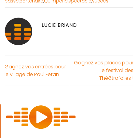
passe
,
partenaire
,
Quimperlé
,
spectacle
,
succès
.
LUCIE BRIAND
Gagnez vos places pour
Gagnez vos entrées pour
le festival des
le village de Poul Fetan !
Théâtrofolies !