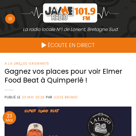
Passer
au
contenu
La radio locale N°1 de Lorient, Bretagne Sud
ÉCOUTE EN DIRECT
A LA UNE
,
LES GAGNANTS
Gagnez vos places pour voir Elmer
Food Beat à Quimperlé !
PUBLIÉ LE
23 MAI 2026
PAR
LUCIE BRIAND
23
Mai