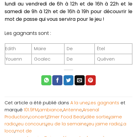
lundi au vendredi de 6h à 12h et de 16h à 22h et le
samedi de 9h à 12h et de 16h à 19h pour découvrir le
mot de passe qui vous servira pour le jeu !
Les gagnants sont :
Edith
Maire
De
Étel
Youenn
Goalec
De
Quéven
Cet article a été publié dans
A la une
,
Les gagnants
et
marqué
101.9FM
,
ambiance
,
Antenne
,
Arsenal
Production
,
concert
,
Elmer Food Beat
,
idée sortie
,
jaime
radio
,
jeu concours
,
jeu de la semaine
,
jeu jaime radio
,
La
loco
,
mot de