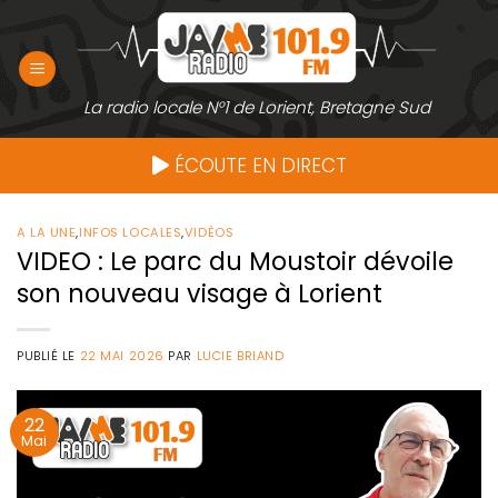
Passer
au
contenu
La radio locale N°1 de Lorient, Bretagne Sud
ÉCOUTE EN DIRECT
A LA UNE
,
INFOS LOCALES
,
VIDÉOS
VIDEO : Le parc du Moustoir dévoile
son nouveau visage à Lorient
PUBLIÉ LE
22 MAI 2026
PAR
LUCIE BRIAND
22
Mai