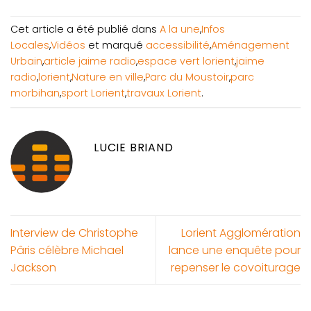
Cet article a été publié dans
A la une
,
Infos
Locales
,
Vidéos
et marqué
accessibilité
,
Aménagement
Urbain
,
article jaime radio
,
espace vert lorient
,
jaime
radio
,
lorient
,
Nature en ville
,
Parc du Moustoir
,
parc
morbihan
,
sport Lorient
,
travaux Lorient
.
LUCIE BRIAND
Interview de Christophe
Lorient Agglomération
Pâris célèbre Michael
lance une enquête pour
Jackson
repenser le covoiturage