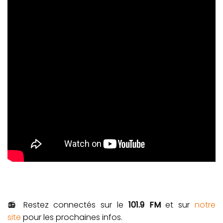
📻 Restez connectés sur le
101.9 FM
et sur
notre
site
pour les prochaines infos.