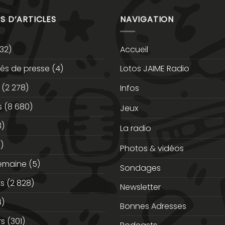
S D’ARTICLES
NAVIGATION
32)
Accueil
s de presse
(4)
Lotos JAIME Radio
(2 278)
Infos
s
(8 680)
Jeux
3)
La radio
)
Photos & vidéos
semaine
(5)
Sondages
ts
(2 828)
Newsletter
)
Bonnes Adresses
rs
(301)