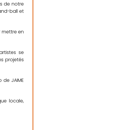
bs de notre
and-ball et
r mettre en
rtistes se
ms projetés
io de JAIME
que locale,