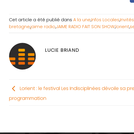
Cet article a été publié dans
A la une
,
Infos Locales
,
Invités
bretagne
,
jaime radio
,
JAIME RADIO FAIT SON SHOW
,
lorient
,
s
LUCIE BRIAND
Lorient : le festival Les Indisciplinées dévoile sa p
programmation