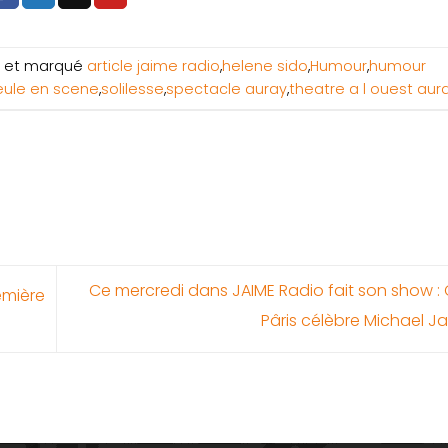
et marqué
article jaime radio
,
helene sido
,
Humour
,
humour
eule en scene
,
solilesse
,
spectacle auray
,
theatre a l ouest aur
Ce mercredi dans JAIME Radio fait son show :
remière
Pâris célèbre Michael 