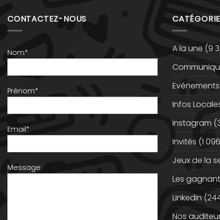
CONTACTEZ-NOUS
CATÉGORIE
A la une
(9 3
Nom*
Communiqué
Evénements
Prénom*
Infos Locale
instagram
(
Email*
Invités
(1 096
Jeux de la 
Message
Les gagnan
Linkedin
(244
Nos auditeu