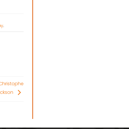
ay
.
 Christophe
Jackson