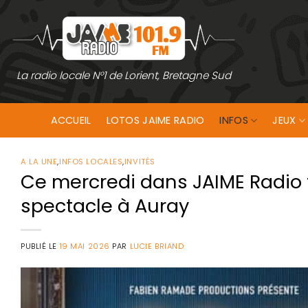
Passer
au
contenu
La radio locale N°1 de Lorient, Bretagne Sud
ACCUEIL
LOTOS JAIME RADIO
INFOS
JEUX
A LA UNE
,
INFOS LOCALES
,
INVITÉS
Ce mercredi dans JAIME Radio 
spectacle à Auray
PUBLIÉ LE
19 MAI 2026
PAR
LUCIE BRIAND