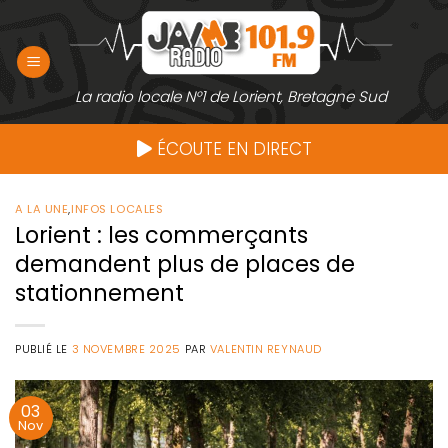
Passer
au
contenu
La radio locale N°1 de Lorient, Bretagne Sud
ÉCOUTE EN DIRECT
A LA UNE
,
INFOS LOCALES
Lorient : les commerçants
demandent plus de places de
stationnement
PUBLIÉ LE
3 NOVEMBRE 2025
PAR
VALENTIN REYNAUD
03
Nov