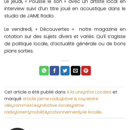
Le jeudi, « Pousse le son » avec un artiste local en
interview suivi d’un titre joué en acoustique dans le
studio de JAIME Radio.
Le vendredi, « Découvertes » notre magazine en
rotation sur des sujets divers et variés. Qu’il s’agisse
de politique locale, d’actualité générale ou de bons
plans sorties.
Cet article a été publié dans
A la une
,
Infos Locales
et
marqué
article jaime radio
,
bôve & co
,
centre
ville
,
commerces
,
initiative locale
,
jaime
radio
,
lorient
,
mobilité
,
stationnement
,
vie locale
.