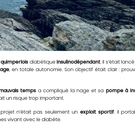
r
quimperlois
diabétique
insulinodépendant
. Il s’était lan
nage
, en totale autonomie. Son objectif était clair : prouve
mauvais temps
a compliqué la nage et sa
pompe à ins
it un risque trop important.
projet n’était pas seulement un
exploit sportif
. Il port
es vivant avec le diabète.