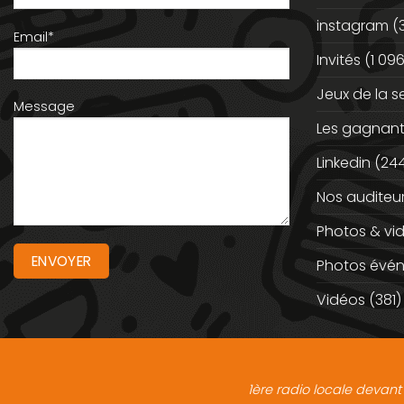
instagram
(
Email*
Invités
(1 096
Jeux de la 
Message
Les gagnan
Linkedin
(244
Nos auditeu
Photos & vi
Photos évé
Vidéos
(381)
1ère radio locale devant 