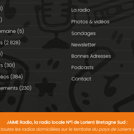
3)
La radio
)
Photos & vidéos
semaine
(5)
Sondages
ts
(2 828)
Newsletter
)
Bonnes Adresses
rs
(301)
Podcasts
déos
(384)
Contact
nements
(230)
JAIME Radio, la radio locale N°1 de Lorient Bretagne Sud :
toutes les radios domiciliées sur le territoire du pays de Lorien