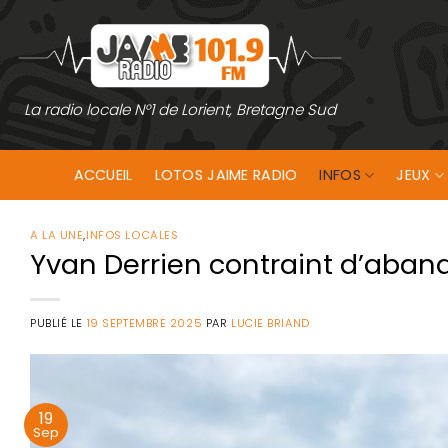
Passer
au
contenu
La radio locale N°1 de Lorient, Bretagne Sud
ACCUEIL
LOTOS JAIME RADIO
INFOS
JEUX
A LA UNE
,
INFOS LOCALES
Yvan Derrien contraint d’aband
PUBLIÉ LE
19 SEPTEMBRE 2025
PAR
LUCIE BRIAND
19
Sep