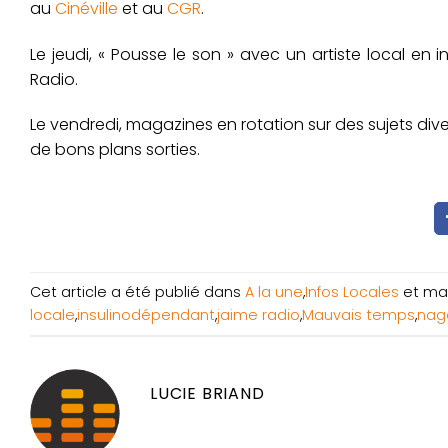
au
Cinéville
et au
CGR
.
Le jeudi, « Pousse le son » avec un artiste local en 
Radio.
Le vendredi, magazines en rotation sur des sujets diver
de bons plans sorties.
Cet article a été publié dans
A la une
,
Infos Locales
et ma
locale
,
insulinodépendant
,
jaime radio
,
Mauvais temps
,
nag
LUCIE BRIAND