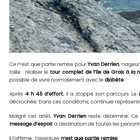
Ce n’est que partie remise pour
Yvan Derrien
, nageu
taille : réaliser le
tour complet de l’île de Groix à la 
possible de vivre normalement avec le
diabète
.
Après
4 h 45 d’effort
, il a stoppé son parcours. Le
décrochée. Dans ces conditions, continuer représenta
Malgré cet arrêt,
Yvan Derrien
reste déterminé. Ce 
message d’espoir
à destination de toutes les personn
Il l’affirme : l’aventure
n’est que partie remise
.