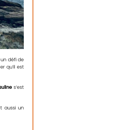
cé un défi de
r qu’il est
uline
s’est
ait aussi un