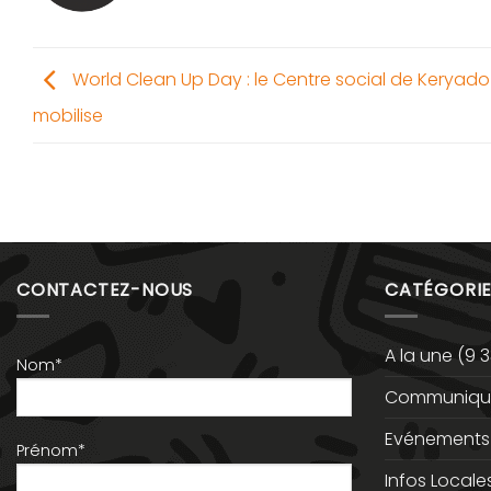
World Clean Up Day : le Centre social de Keryado
mobilise
CONTACTEZ-NOUS
CATÉGORIE
A la une
(9 3
Nom*
Communiqué
Evénements
Prénom*
Infos Locale