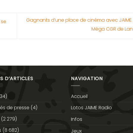
Gagnants d’une place de cinéma avec JAIME R
 se
Méga CGR de Lane
S D’ARTICLES
NAVIGATION
34)
Accueil
s de presse
(4)
Lotos JAIME Radio
(2 279)
Infos
s
(8 682)
Jeux