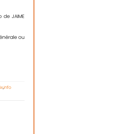
io de JAIME
générale ou
ix
,
info