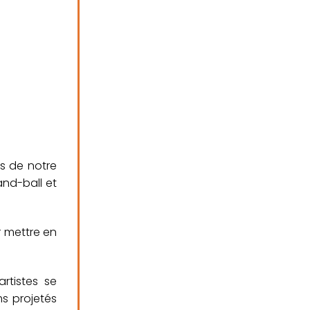
bs de notre
and-ball et
r mettre en
rtistes se
ms projetés