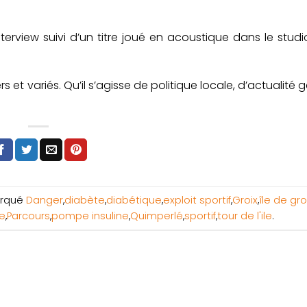
interview suivi d’un titre joué en acoustique dans le stud
s et variés. Qu’il s’agisse de politique locale, d’actualité 
rqué
Danger
,
diabète
,
diabétique
,
exploit sportif
,
Groix
,
île de gro
e
,
Parcours
,
pompe insuline
,
Quimperlé
,
sportif
,
tour de l'ile
.