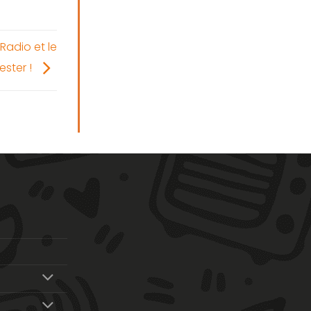
adio et le
ster !