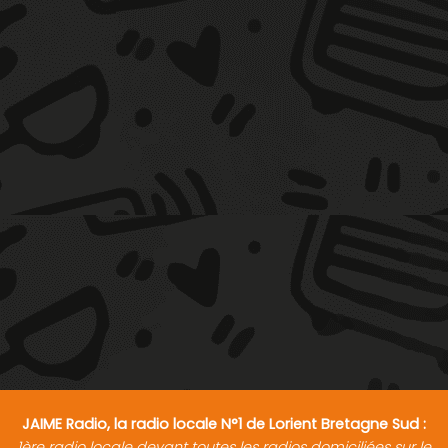
JAIME Radio, la radio locale N°1 de Lorient Bretagne Sud :
1ère radio locale devant toutes les radios domiciliées sur le