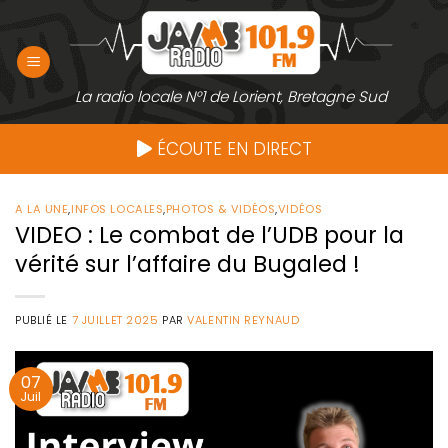
Passer
au
contenu
La radio locale N°1 de Lorient, Bretagne Sud
ÉCOUTE EN DIRECT
A LA UNE
,
INFOS LOCALES
,
PHOTOS & VIDÉOS
,
VIDÉOS
VIDEO : Le combat de l’UDB pour la
vérité sur l’affaire du Bugaled !
PUBLIÉ LE
7 JUILLET 2025
PAR
VALENTIN REYNAUD
07
Juil