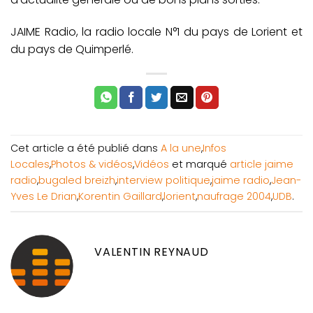
JAIME Radio, la radio locale N°1 du pays de Lorient et
du pays de Quimperlé.
Cet article a été publié dans
A la une
,
Infos
Locales
,
Photos & vidéos
,
Vidéos
et marqué
article jaime
radio
,
bugaled breizh
,
interview politique
,
jaime radio
,
Jean-
Yves Le Drian
,
Korentin Gaillard
,
lorient
,
naufrage 2004
,
UDB
.
VALENTIN REYNAUD