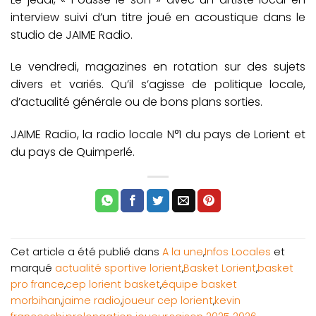
interview suivi d’un titre joué en acoustique dans le
studio de JAIME Radio.
Le vendredi, magazines en rotation sur des sujets
divers et variés. Qu’il s’agisse de politique locale,
d’actualité générale ou de bons plans sorties.
JAIME Radio, la radio locale N°1 du pays de Lorient et
du pays de Quimperlé.
Cet article a été publié dans
A la une
,
Infos Locales
et
marqué
actualité sportive lorient
,
Basket Lorient
,
basket
pro france
,
cep lorient basket
,
équipe basket
morbihan
,
jaime radio
,
joueur cep lorient
,
kevin