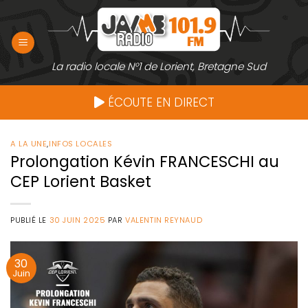
Passer
au
contenu
La radio locale N°1 de Lorient, Bretagne Sud
ÉCOUTE EN DIRECT
A LA UNE
,
INFOS LOCALES
Prolongation Kévin FRANCESCHI au
CEP Lorient Basket
PUBLIÉ LE
30 JUIN 2025
PAR
VALENTIN REYNAUD
30
Juin