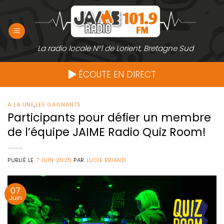
Passer
au
contenu
La radio locale N°1 de Lorient, Bretagne Sud
ÉCOUTE EN DIRECT
A LA UNE
,
LES GAGNANTS
Participants pour défier un membre
de l’équipe JAIME Radio Quiz Room!
PUBLIÉ LE
7 JUIN 2025
PAR
LUCIE BRIAND
07
Juin