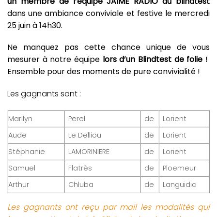
un membre de l’équipe JAIME RADIO
au blindtest
dans une ambiance conviviale et festive le mercredi
25 juin à 14h30.
Ne manquez pas cette chance unique de vous
mesurer à notre équipe
lors d’un Blindtest de folie
!
Ensemble pour des moments de pure convivialité !
Les gagnants sont :
Marilyn
Perel
de
Lorient
Aude
Le Delliou
de
Lorient
Stéphanie
LAMORINIERE
de
Lorient
Samuel
Flatrès
de
Ploemeur
Arthur
Chluba
de
Languidic
Les gagnants ont reçu par mail les modalités qui