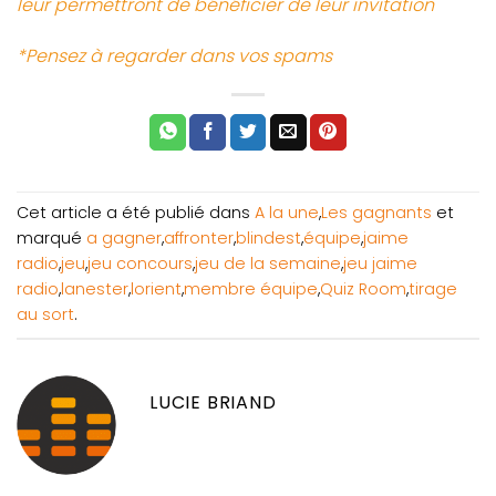
leur permettront de bénéficier de leur invitation
*Pensez à regarder dans vos spams
Cet article a été publié dans
A la une
,
Les gagnants
et
marqué
a gagner
,
affronter
,
blindest
,
équipe
,
jaime
radio
,
jeu
,
jeu concours
,
jeu de la semaine
,
jeu jaime
radio
,
lanester
,
lorient
,
membre équipe
,
Quiz Room
,
tirage
au sort
.
LUCIE BRIAND