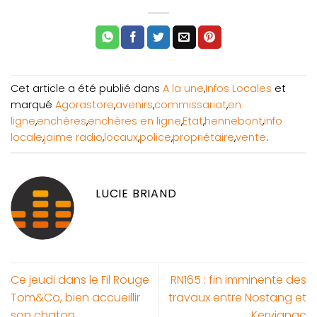
Cet article a été publié dans
A la une
,
Infos Locales
et
marqué
Agorastore
,
avenirs
,
commissariat
,
en
ligne
,
enchères
,
enchères en ligne
,
Etat
,
hennebont
,
info
locale
,
jaime radio
,
locaux
,
police
,
propriétaire
,
vente
.
LUCIE BRIAND
Ce jeudi dans le Fil Rouge
RN165 : fin imminente des
Tom&Co, bien accueillir
travaux entre Nostang et
son chaton
Kervignac