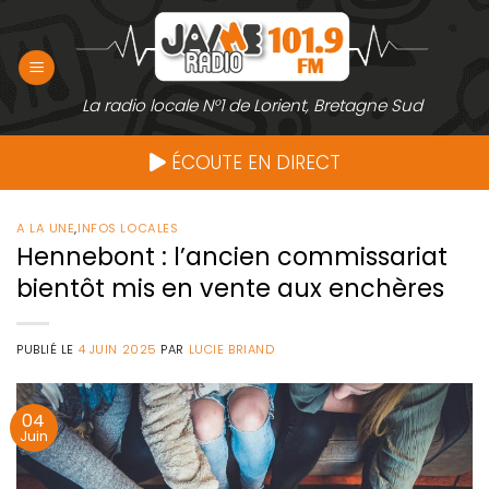
Passer
au
contenu
La radio locale N°1 de Lorient, Bretagne Sud
ÉCOUTE EN DIRECT
A LA UNE
,
INFOS LOCALES
Hennebont : l’ancien commissariat
bientôt mis en vente aux enchères
PUBLIÉ LE
4 JUIN 2025
PAR
LUCIE BRIAND
04
Juin