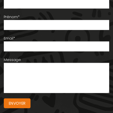
Prénom*
Email*
Message