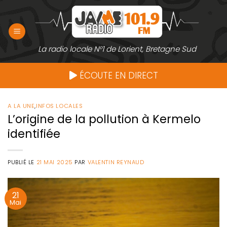
Passer
au
contenu
La radio locale N°1 de Lorient, Bretagne Sud
ÉCOUTE EN DIRECT
A LA UNE
,
INFOS LOCALES
L’origine de la pollution à Kermelo
identifiée
PUBLIÉ LE
21 MAI 2025
PAR
VALENTIN REYNAUD
21
Mai