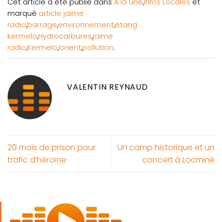
Cet article a été publié dans
A la une
,
Infos Locales
et
marqué
article jaime
radio
,
barrage
,
environnement
,
étang
kermelo
,
Hydrocarbures
,
jaime
radio
,
Kermelo
,
lorient
,
pollution
.
VALENTIN REYNAUD
20 mois de prison pour
Un camp historique et un
trafic d’héroïne
concert à Locminé