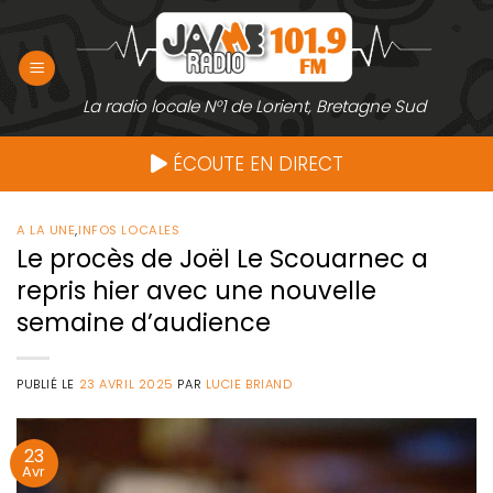
Passer
au
contenu
La radio locale N°1 de Lorient, Bretagne Sud
ÉCOUTE EN DIRECT
A LA UNE
,
INFOS LOCALES
Le procès de Joël Le Scouarnec a
repris hier avec une nouvelle
semaine d’audience
PUBLIÉ LE
23 AVRIL 2025
PAR
LUCIE BRIAND
23
Avr