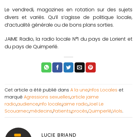
Le vendredi, magazines en rotation sur des sujets
divers et variés. Qu’il s’agisse de politique locale,
d’actualité générale ou de bons plans sorties.
JAIME Radio, la radio locale N°1 du pays de Lorient et
du pays de Quimperlé.
Cet article a été publié dans
A la une
,
Infos Locales
et
marqué
Agressions sexuelles
,
article jaime
radio
,
audience
,
info locale
,
jaime radio
,
Joel Le
Scouarnec
,
médecins
,
Patients
,
procès
,
Quimperlé
,
Viols
.
LUCIE BRIAND