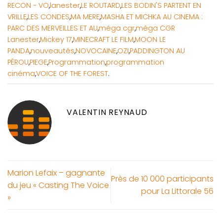
RECON - VO
,
lanester
,
LE ROUTARD
,
LES BODIN'S PARTENT EN
VRILLE
,
LES CONDES
,
MA MERE
,
MASHA ET MICHKA AU CINEMA :
PARC DES MERVEILLES ET AU
,
méga cgr
,
méga CGR
Lanester
,
Mickey 17
,
MINECRAFT LE FILM
,
MOON LE
PANDA
,
nouveautés
,
NOVOCAINE
,
OZI
,
PADDINGTON AU
PÉROU
,
PIEGE
,
Programmation
,
programmation
cinéma
,
VOICE OF THE FOREST
.
VALENTIN REYNAUD
Marion Lefaix – gagnante
Près de 10 000 participants
du jeu « Casting The Voice
pour La Littorale 56
»