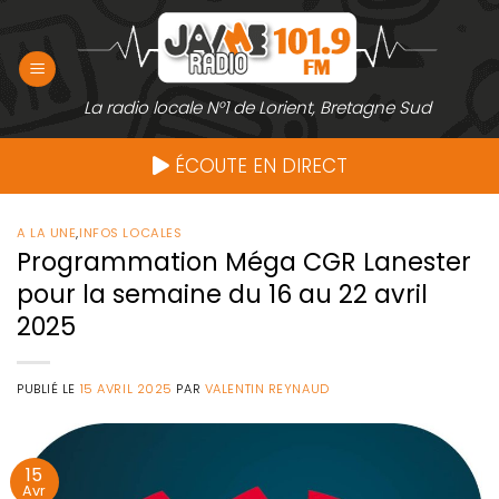
Passer
au
contenu
La radio locale N°1 de Lorient, Bretagne Sud
ÉCOUTE EN DIRECT
A LA UNE
,
INFOS LOCALES
Programmation Méga CGR Lanester
pour la semaine du 16 au 22 avril
2025
PUBLIÉ LE
15 AVRIL 2025
PAR
VALENTIN REYNAUD
15
Avr