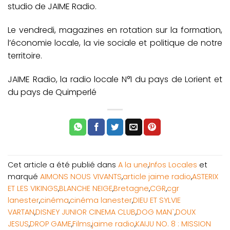
studio de JAIME Radio.
Le vendredi, magazines en rotation sur la formation,
l’économie locale, la vie sociale et politique de notre
territoire.
JAIME Radio, la radio locale N°1 du pays de Lorient et
du pays de Quimperlé
Cet article a été publié dans
A la une
,
Infos Locales
et
marqué
AIMONS NOUS VIVANTS
,
article jaime radio
,
ASTERIX
ET LES VIKINGS
,
BLANCHE NEIGE
,
Bretagne
,
CGR
,
cgr
lanester
,
cinéma
,
cinéma lanester
,
DIEU ET SYLVIE
VARTAN
,
DISNEY JUNIOR CINEMA CLUB
,
DOG MAN`
,
DOUX
JESUS
,
DROP GAME
,
Films
,
jaime radio
,
KAIJU NO. 8 : MISSION