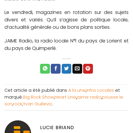
Le vendredi, magazines en rotation sur des sujets
divers et variés. Qu’il s’agisse de politique locale,
d’actualité générale ou de bons plans sorties.
JAIME Radio, la radio locale N°1 du pays de Lorient et
du pays de Quimperlé.
Cet article a été publié dans
A la une
,
Infos Locales
et
marqué
Big Rock Show
,
Heart Line
,
jaime radio
,
pousse le
son
,
rock
,
Yvan Guillevic
.
LUCIE BRIAND