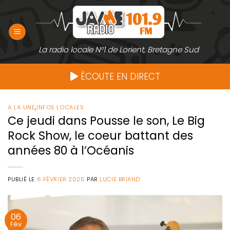
Passer
au
contenu
La radio locale N°1 de Lorient, Bretagne Sud
ÉCOUTE EN DIRECT
A LA UNE
,
INFOS LOCALES
Ce jeudi dans Pousse le son, Le Big
Rock Show, le coeur battant des
années 80 à l’Océanis
PUBLIÉ LE
6 FÉVRIER 2025
PAR
LUCIE BRIAND
06
Fév