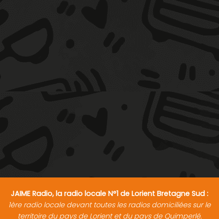
JAIME Radio, la radio locale N°1 de Lorient Bretagne Sud :
1ère radio locale devant toutes les radios domiciliées sur le
territoire du pays de Lorient et du pays de Quimperlé.