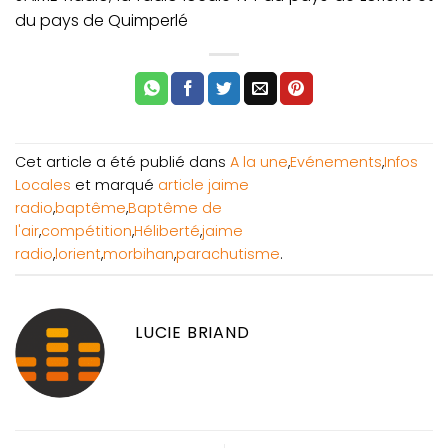
du pays de Quimperlé
Cet article a été publié dans
A la une
,
Evénements
,
Infos
Locales
et marqué
article jaime
radio
,
baptême
,
Baptême de
l'air
,
compétition
,
Héliberté
,
jaime
radio
,
lorient
,
morbihan
,
parachutisme
.
LUCIE BRIAND