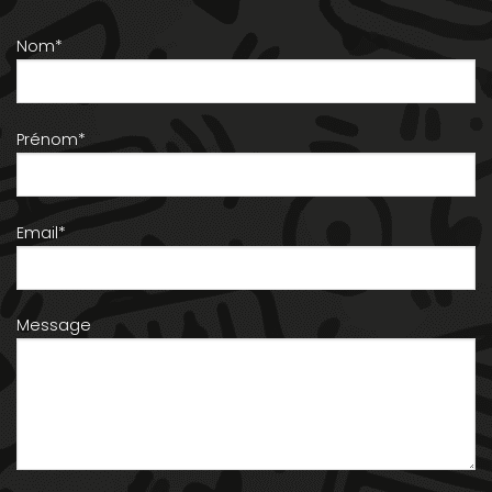
Nom*
Prénom*
Email*
Message