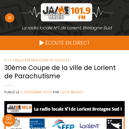
Passer
au
contenu
La radio locale N°1 de Lorient, Bretagne Sud
ÉCOUTE EN DIRECT
A LA UNE
,
EVÉNEMENTS
,
INFOS LOCALES
30ème Coupe de la ville de Lorient
de Parachutisme
PUBLIÉ LE
3 SEPTEMBRE 2024
PAR
LUCIE BRIAND
03
Sep