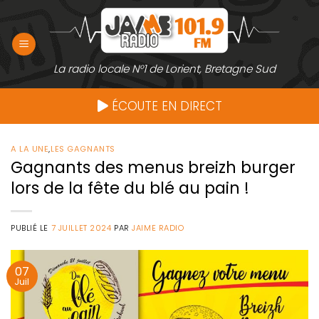
Passer
au
contenu
La radio locale N°1 de Lorient, Bretagne Sud
ÉCOUTE EN DIRECT
A LA UNE
,
LES GAGNANTS
Gagnants des menus breizh burger
lors de la fête du blé au pain !
PUBLIÉ LE
7 JUILLET 2024
PAR
JAIME RADIO
07
Juil