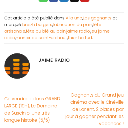
Cet article a été publié dans
A la une
,
Les gagnants
et
marqué
breizh burgers
,
fabrication du pain
,
fête
artisanale
,
fête du blé au pain
,
jaime radio
,
jeu jaime
radio
,
manoir de saint-urchaut
,
thier ha tud
.
JAIME RADIO
Gagnants du Grand jeu
Ce vendredi dans GRAND
cinéma avec le Cinéville
LARGE (19h), Le Domaine
de Lorient, 2 places par
de Suscinio, une très
jour à gagner pendant les
longue histoire (5/5)
vacances !