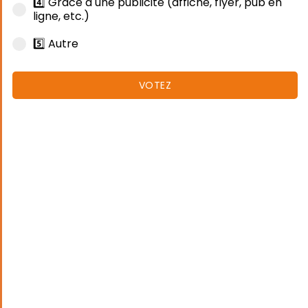
4️⃣ Grâce à une publicité (affiche, flyer, pub en
ligne, etc.)
5️⃣ Autre
VOTEZ