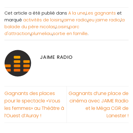
Cet article a été publié dans
A la une
,
Les gagnants
et
marqué
activités de loisirs
,
jaime radio
,
jeu jaime radio
,
la
balade du père nicolas
,
Loisirs
,
parc
d'attraction
,
plumeliau
,
sortie en famille
.
JAIME RADIO
Gagnants des places
Gagnants d’une place de
pour le spectacle «Vous
cinéma avec JAIME Radio
les femmes» au Théâtre à
et le Méga CGR de
l’Ouest d’Auray !
Lanester !