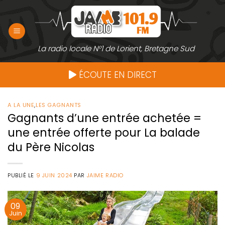
Passer
au
contenu
La radio locale N°1 de Lorient, Bretagne Sud
ÉCOUTE EN DIRECT
A LA UNE
,
LES GAGNANTS
Gagnants d’une entrée achetée =
une entrée offerte pour La balade
du Père Nicolas
PUBLIÉ LE
9 JUIN 2024
PAR
JAIME RADIO
09
Juin