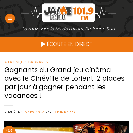
Passer
au
contenu
La radio locale N°1 de Lorient, Bretagne Sud
ÉCOUTE EN DIRECT
A LA UNE
,
LES GAGNANTS
Gagnants du Grand jeu cinéma
avec le Cinéville de Lorient, 2 places
par jour à gagner pendant les
vacances !
PUBLIÉ LE
3 MARS 2024
PAR
JAIME RADIO
03