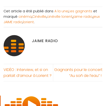
Cet article a été publié dans
A la une
,
Les gagnants
et
marqué
cinéma
,
Cinéville
,
cinéville lorient
,
jaime radio
,
jeux
JAIME radio
,
lorient
.
JAIME RADIO
VIDÉO : Interview, et si on
Gagnants pour le concert
parlait d’amour à Lorient ?
“Au soñ de l’eau” !