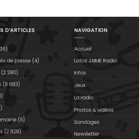
S D’ARTICLES
NAVIGATION
35)
Accueil
s de presse
(4)
Lotos JAIME Radio
(2 280)
Infos
s
(8 683)
Jeux
3)
La radio
)
Photos & vidéos
semaine
(5)
Sondages
ts
(2 828)
Newsletter