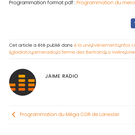
Programmation format pdf :
Programmation du mercred
Cet article a été publié dans
A la une
,
Evénements
,
Infos 
II
,
gladiator
,
jaimeradio
,
la ferme des Bertrand
,
La rivière
,
lori
JAIME RADIO
Programmation du Méga CGR de Lanester