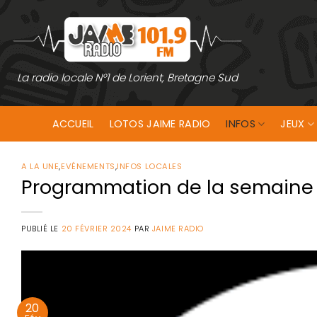
Passer
au
contenu
La radio locale N°1 de Lorient, Bretagne Sud
ACCUEIL
LOTOS JAIME RADIO
INFOS
JEUX
A LA UNE
,
EVÉNEMENTS
,
INFOS LOCALES
Programmation de la semaine d
PUBLIÉ LE
20 FÉVRIER 2024
PAR
JAIME RADIO
20