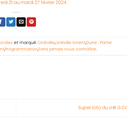
i 21 au mardi 27 février 2024
Locales
et marqué
Cinéville
,
cinéville lorient
,
Dune : Partie
ent
,
Programmation
,
Sans jamais nous connaître
.
Super loto du LHB à 