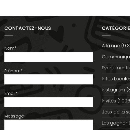
CONTACTEZ-NOUS
CATÉGORIE
A la une
(9 3
Nom*
Communiqué
Evénements
Prénom*
Infos Locale
instagram
(
Email*
Invités
(1 096
Jeux de la 
Message
Les gagnan