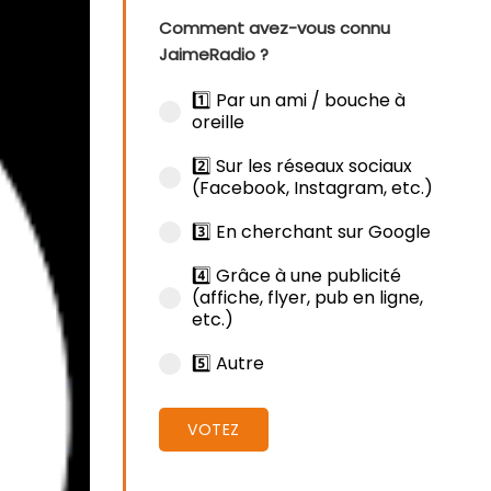
Comment avez-vous connu
JaimeRadio ?
1️⃣ Par un ami / bouche à
oreille
2️⃣ Sur les réseaux sociaux
(Facebook, Instagram, etc.)
3️⃣ En cherchant sur Google
4️⃣ Grâce à une publicité
(affiche, flyer, pub en ligne,
etc.)
5️⃣ Autre
VOTEZ