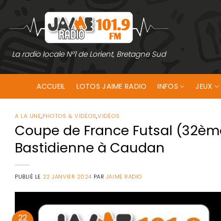
Passer
au
contenu
La radio locale N°1 de Lorient, Bretagne Sud
ACCUEIL
LOTOS JAIME RADIO
INFOS
JEUX
A LA UNE
,
PHOTOS & VIDÉOS
,
VIDÉOS
Coupe de France Futsal (32èmes
Bastidienne à Caudan
PUBLIÉ LE
22 JANVIER 2024
PAR
JAIME RADIO
22