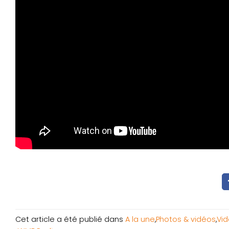
Cet article a été publié dans
A la une
,
Photos & vidéos
,
Vi