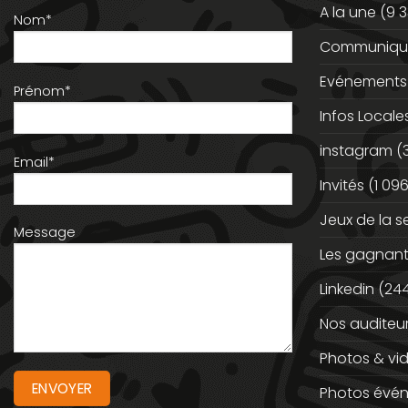
A la une
(9 3
Nom*
Communiqué
Evénements
Prénom*
Infos Locale
instagram
(
Email*
Invités
(1 096
Jeux de la 
Message
Les gagnan
Linkedin
(244
Nos auditeu
Photos & vi
Photos évé