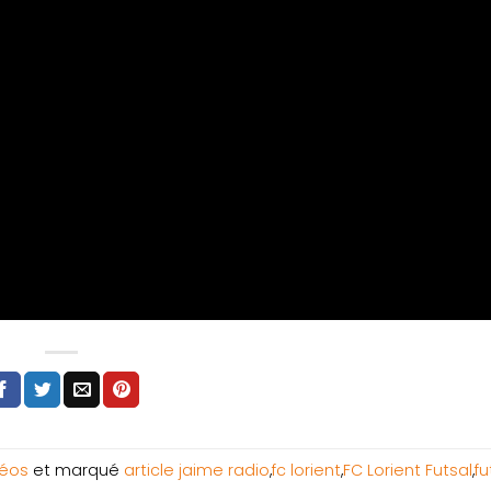
déos
et marqué
article jaime radio
,
fc lorient
,
FC Lorient Futsal
,
fu