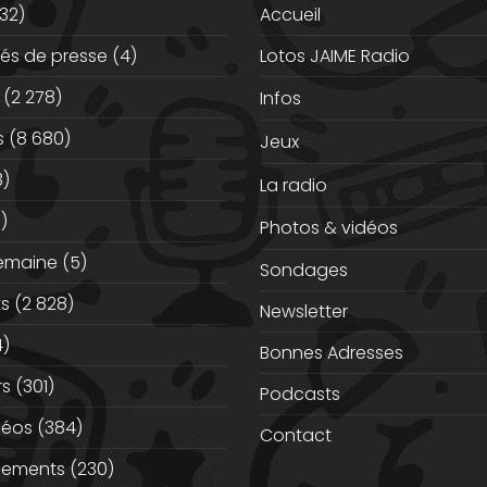
32)
Accueil
s de presse
(4)
Lotos JAIME Radio
(2 278)
Infos
s
(8 680)
Jeux
3)
La radio
)
Photos & vidéos
semaine
(5)
Sondages
ts
(2 828)
Newsletter
)
Bonnes Adresses
rs
(301)
Podcasts
déos
(384)
Contact
nements
(230)