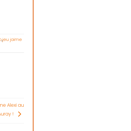
o
,
jeu jaime
ne Alexi au
Auray !