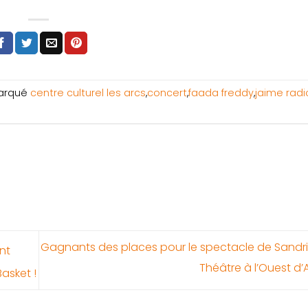
arqué
centre culturel les arcs
,
concert
,
faada freddy
,
jaime radi
Gagnants des places pour le spectacle de Sandri
nt
Théâtre à l’Ouest d’
asket !