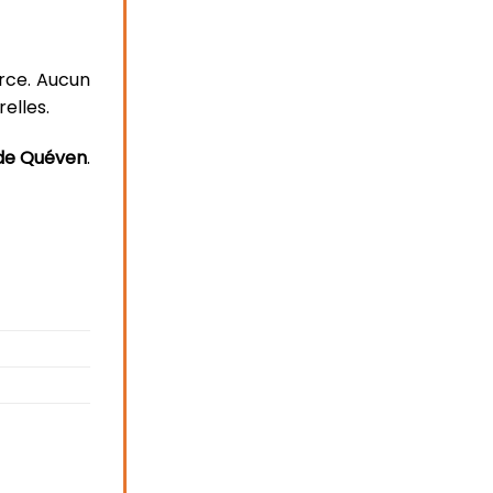
urce. Aucun
elles.
de Quéven
.