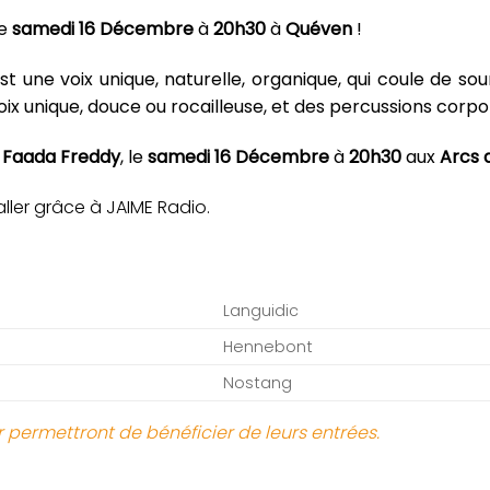
le
samedi 16 Décembre
à
20h30
à
Quéven
!
est une voix unique, naturelle, organique, qui coule de so
x unique, douce ou rocailleuse, et des percussions corpor
e
Faada Freddy
, le
samedi 16 Décembre
à
20h30
aux
Arcs 
ller grâce à JAIME Radio.
Languidic
Hennebont
Nostang
r permettront de bénéficier de leurs entrées.