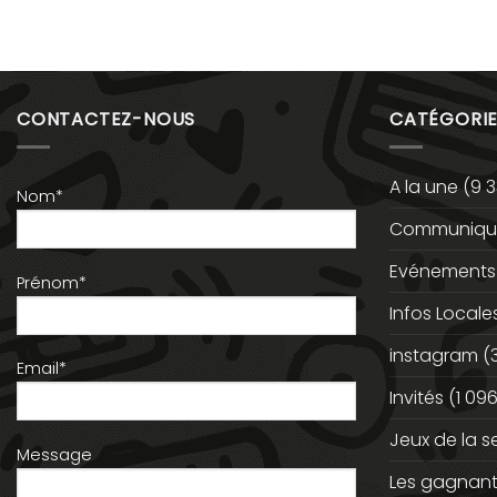
CONTACTEZ-NOUS
CATÉGORIE
A la une
(9 3
Nom*
Communiqué
Evénements
Prénom*
Infos Locale
instagram
(
Email*
Invités
(1 096
Jeux de la 
Message
Les gagnan