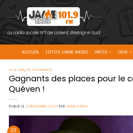
Passer
au
contenu
La radio locale N°1 de Lorient, Bretagne Sud
ACCUEIL
LOTOS JAIME RADIO
INFOS
JEUX
A LA UNE
,
LES GAGNANTS
Gagnants des places pour le c
Quéven !
PUBLIÉ LE
3 DÉCEMBRE 2023
PAR
JAIME RADIO
03