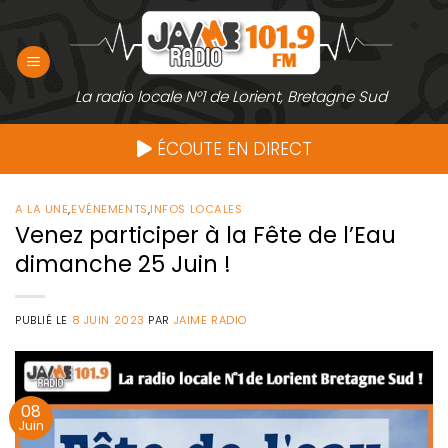
Passer
au
contenu
La radio locale N°1 de Lorient, Bretagne Sud
ÉCOUTE EN DIRECT
A LA UNE
,
EVÉNEMENTS
,
INFOS LOCALES
Venez participer à la Fête de l’Eau
dimanche 25 Juin !
PUBLIÉ LE
8 JUIN 2023
PAR
JAIME RADIO
08
Juin