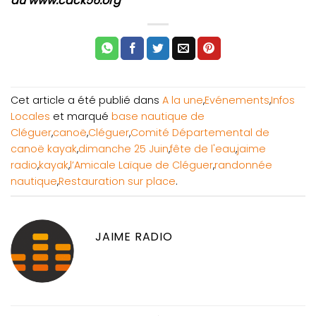
au www.cdck56.org
Cet article a été publié dans
A la une
,
Evénements
,
Infos
Locales
et marqué
base nautique de
Cléguer
,
canoë
,
Cléguer
,
Comité Départemental de
canoë kayak
,
dimanche 25 Juin
,
fête de l'eau
,
jaime
radio
,
kayak
,
l’Amicale Laïque de Cléguer
,
randonnée
nautique
,
Restauration sur place
.
JAIME RADIO