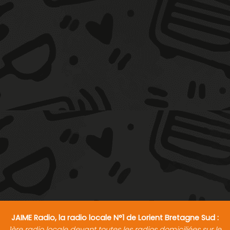
JAIME Radio, la radio locale N°1 de Lorient Bretagne Sud :
1ère radio locale devant toutes les radios domiciliées sur le