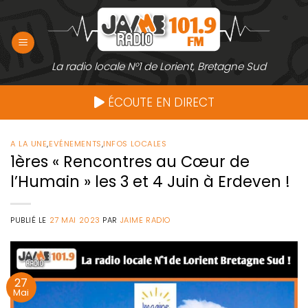
Passer
au
contenu
La radio locale N°1 de Lorient, Bretagne Sud
ÉCOUTE EN DIRECT
A LA UNE
,
EVÉNEMENTS
,
INFOS LOCALES
1ères « Rencontres au Cœur de
l’Humain » les 3 et 4 Juin à Erdeven !
PUBLIÉ LE
27 MAI 2023
PAR
JAIME RADIO
27
Mai