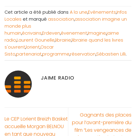
Cet article a été publié dans
A la une
,
Evénements
,
Infos
Locales
et marqué
association
,
association imagine un
monde plus
humain
,
écrivains
,
Erdeven
,
évenement
,
Imagine
,
jaime
radio
,
Laurent Gounelle
,
librairie
,
librairie quand les livres
s'ouvrent
,
lorient
,
Oscar
Sisto
,
partenariat
,
programme
,
réservation
,
Sébastien Lilli
.
JAIME RADIO
Gagnants des places
Le CEP Lorient Breizh Basket
pour l’avant-première du
accueille Morgan BELNOU
film “Les vengeances de
en tant que nouveau