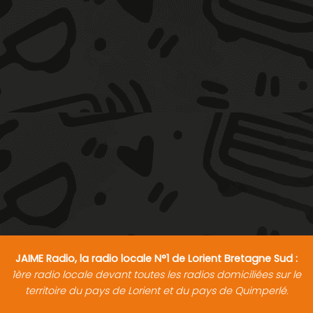
JAIME Radio, la radio locale N°1 de Lorient Bretagne Sud :
1ère radio locale devant toutes les radios domiciliées sur le
territoire du pays de Lorient et du pays de Quimperlé.