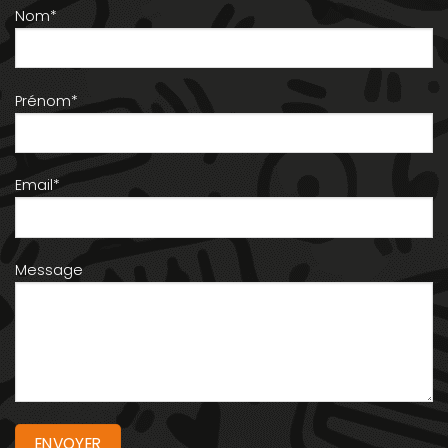
Nom*
Prénom*
Email*
Message