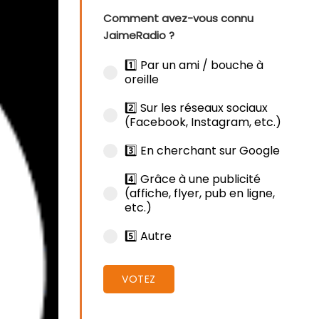
Comment avez-vous connu
JaimeRadio ?
1️⃣ Par un ami / bouche à
oreille
2️⃣ Sur les réseaux sociaux
(Facebook, Instagram, etc.)
3️⃣ En cherchant sur Google
4️⃣ Grâce à une publicité
(affiche, flyer, pub en ligne,
etc.)
5️⃣ Autre
VOTEZ