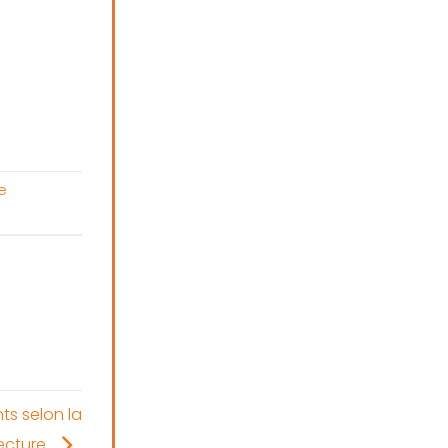
le
ts selon la
ecture