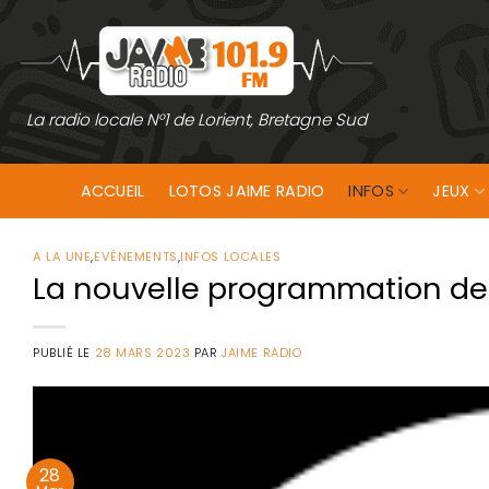
Passer
au
contenu
La radio locale N°1 de Lorient, Bretagne Sud
ACCUEIL
LOTOS JAIME RADIO
INFOS
JEUX
A LA UNE
,
EVÉNEMENTS
,
INFOS LOCALES
La nouvelle programmation de l
PUBLIÉ LE
28 MARS 2023
PAR
JAIME RADIO
28