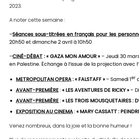
2023.
A noter cette semaine :
–
Séances sous-titrées en français pour les person
20h50 et dimanche 2 avril à 10h50
–
CINÉ-DÉBAT
: « GAZA MON AMOUR »
– Jeudi 30 mars
en Palestine. Échange à l’issue de la projection avec l
er
METROPOLITAN OPERA
: « FALSTAFF »
– Samedi 1
a
AVANT-PREMIÈRE
:
« LES AVENTURES DE RICKY »
– D
AVANT-PREMIÈRE
:
« LES TROIS MOUSQUETAIRES : 
EXPOSITION AU CINEMA
:
« MARY CASSATT : PEIND
Venez nombreux, dans la joie et la bonne humeur !