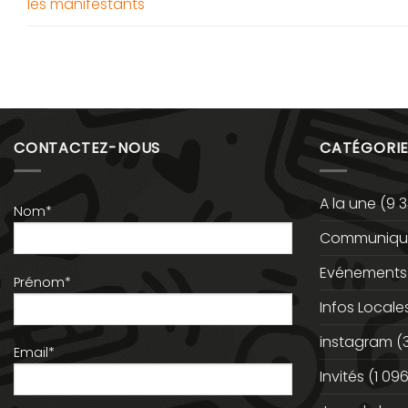
les manifestants
CONTACTEZ-NOUS
CATÉGORIE
A la une
(9 3
Nom*
Communiqué
Evénements
Prénom*
Infos Locale
instagram
(
Email*
Invités
(1 096