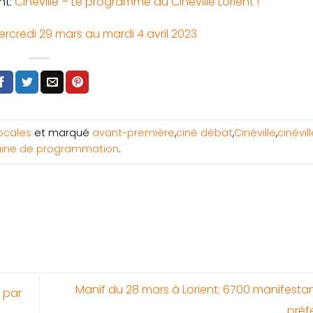
nt:
Cinéville – Le programme du Cineville Lorient !
credi 29 mars au mardi 4 avril 2023
Locales
et marqué
avant-première
,
ciné débat
,
Cinéville
,
cinévil
ine de programmation
.
Manif du 28 mars à Lorient: 6700 manifestan
e par
préf