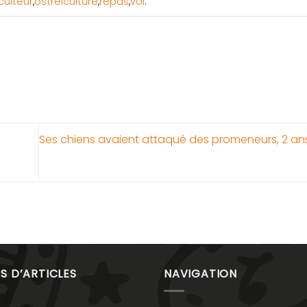
culteur
,
ostréiculture
,
repas
,
vol
.
Ses chiens avaient attaqué des promeneurs, 2 an
S D’ARTICLES
NAVIGATION