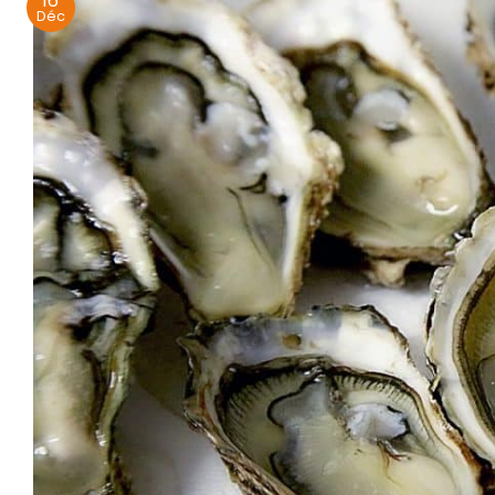
16
Déc