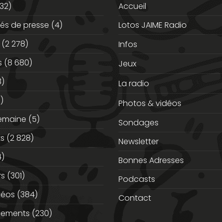
32)
Accueil
s de presse
(4)
Lotos JAIME Radio
(2 278)
Infos
s
(8 680)
Jeux
3)
La radio
)
Photos & vidéos
semaine
(5)
Sondages
ts
(2 828)
Newsletter
)
Bonnes Adresses
rs
(301)
Podcasts
déos
(384)
Contact
nements
(230)