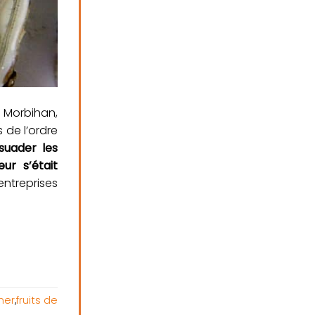
u Morbihan,
 de l’ordre
ssuader les
eur s’était
ntreprises
mer
,
fruits de