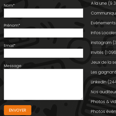
A la une
(9 3
Nom*
Communiqué
Evénements
Prénom*
Infos Locale
instagram
(
Email*
Invités
(1 096
Jeux de la 
Message
Les gagnan
Linkedin
(244
Nos auditeu
Photos & vi
Photos évé