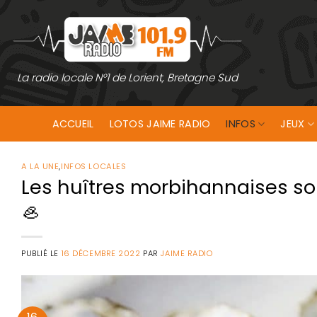
Passer
au
contenu
La radio locale N°1 de Lorient, Bretagne Sud
ACCUEIL
LOTOS JAIME RADIO
INFOS
JEUX
A LA UNE
,
INFOS LOCALES
Les huîtres morbihannaises sou
🦪
PUBLIÉ LE
16 DÉCEMBRE 2022
PAR
JAIME RADIO