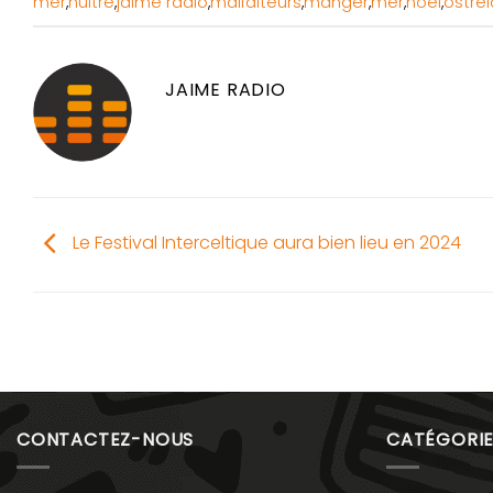
mer
,
huitre
,
jaime radio
,
malfaiteurs
,
manger
,
mer
,
noël
,
ostréi
JAIME RADIO
Le Festival Interceltique aura bien lieu en 2024
CONTACTEZ-NOUS
CATÉGORIE