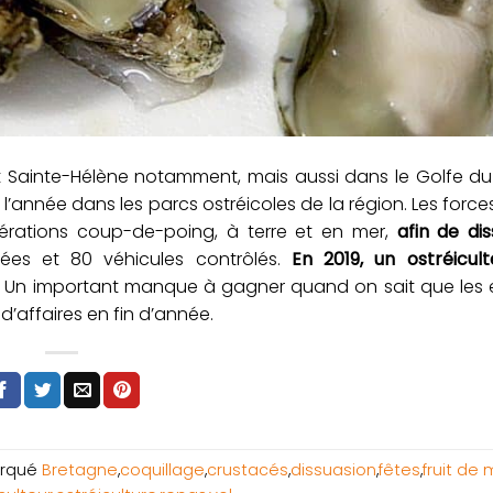
 et Sainte-Hélène notamment, mais aussi dans le Golfe d
’année dans les parcs ostréicoles de la région. Les forces
pérations coup-de-poing, à terre et en mer,
afin de di
nées et 80 véhicules contrôlés.
En 2019, un ostréicult
Un important manque à gagner quand on sait que les e
 d’affaires en fin d’année.
rqué
Bretagne
,
coquillage
,
crustacés
,
dissuasion
,
fêtes
,
fruit de 