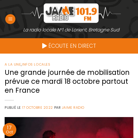
Passer
au
contenu
La radio locale N°1 de Lorient, Bretagne Sud
ÉCOUTE EN DIRECT
A LA UNE
,
INFOS LOCALES
Une grande journée de mobilisation
prévue ce mardi 18 octobre partout
en France
PUBLIÉ LE
17 OCTOBRE 2022
PAR
JAIME RADIO
17
Oct