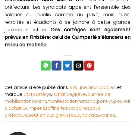
préfecture. Les syndicats appellent l’ensemble des
salariés du public comme du privé, mais aussi
retraités et étudiants à se joindre à cette grande
journée d’action.
Des cortèges sont également
prévus en Finistère: celui de Quimperlé s’élancera en
milieu de matinée.
Cet article a été publié dans
A la une
,
Infos Locales
et
marqué
CGT
,
cortège
,
FO
,
france
,
grève
,
journée de
mobilisation
,
lorient
,
manifestation
,
national
,
pontivy
,
pouvoir
d'achat
,
Quimperlé
,
raffineries
,
Solidaires
,
sous-
préfecture
,
soutien aux grèvistes
,
Syndicats
,
vannes
.