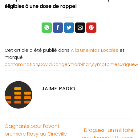
éligibles à une dose de rappel
.
Cet article a été publié dans
A la une
,
Infos Locales
et
marqué
contamination
,
Covid
,
Danger
,
morbihan
,
symptomes
,
vague
,
V
JAIME RADIO
Gagnants pour l’avant-
Drogues : un militaire
première Rosy au Cinéville
condamné à Vannes