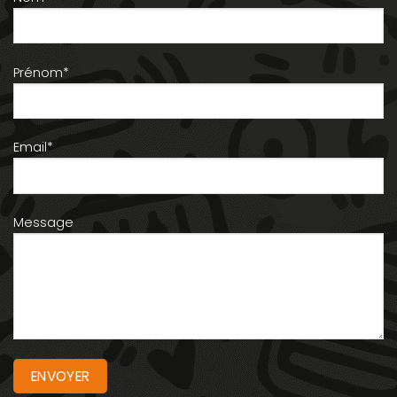
Prénom*
Email*
Message