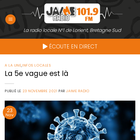
Passer
au
contenu
La radio locale N°1 de Lorient, Bretagne Sud
ÉCOUTE EN DIRECT
A LA UNE
,
INFOS LOCALES
La 5e vague est là
PUBLIÉ LE
23 NOVEMBRE 2021
PAR
JAIME RADIO
23
Nov