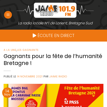
Passer
au
contenu
La radio locale N°1 de Lorient, Bretagne Sud
ÉCOUTE EN DIRECT
A LA UNE
,
LES GAGNANTS
Gagnants pour la fête de l’humanité
Bretagne !
PUBLIÉ LE
14 NOVEMBRE 2021
PAR
JAIME RADIO
14
Nov