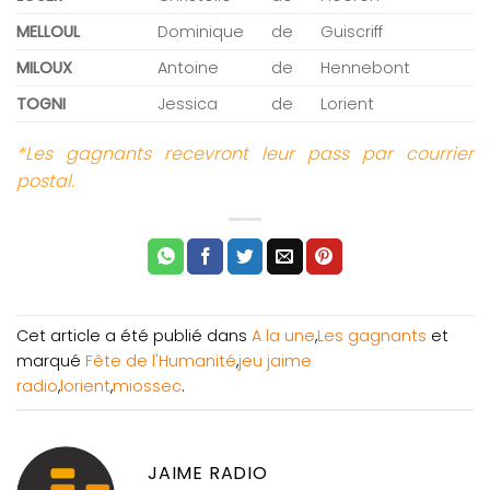
MELLOUL
Dominique
de
Guiscriff
MILOUX
Antoine
de
Hennebont
TOGNI
Jessica
de
Lorient
*Les gagnants recevront leur pass par courrier
postal.
Cet article a été publié dans
A la une
,
Les gagnants
et
marqué
Fête de l'Humanité
,
jeu jaime
radio
,
lorient
,
miossec
.
JAIME RADIO