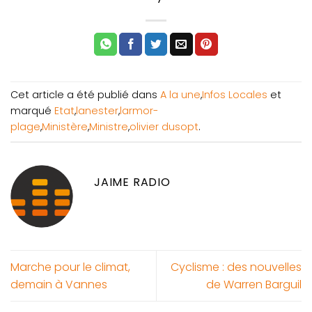
Cet article a été publié dans
A la une
,
Infos Locales
et
marqué
Etat
,
lanester
,
larmor-
plage
,
Ministère
,
Ministre
,
olivier dusopt
.
JAIME RADIO
Marche pour le climat,
Cyclisme : des nouvelles
demain à Vannes
de Warren Barguil