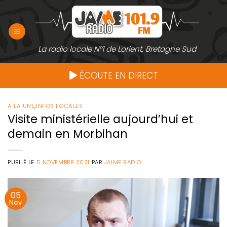
Passer
au
contenu
La radio locale N°1 de Lorient, Bretagne Sud
ÉCOUTE EN DIRECT
A LA UNE
,
INFOS LOCALES
Visite ministérielle aujourd’hui et
demain en Morbihan
PUBLIÉ LE
5 NOVEMBRE 2021
PAR
JAIME RADIO
05
Nov