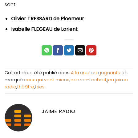
sont :
Olivier TRESSARD de Ploemeur
Isabelle FLEGEAU de Lorient
Cet article a été publié dans
A la une
,
Les gagnants
et
marqué
ceux qui vont mieux
,
Inzinzac-Lochrist
,
jeu jaime
radio
,
théâtre
,
trios
.
JAIME RADIO