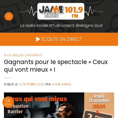
Passer
au
contenu
La radio locale N°1 de Lorient, Bretagne Sud
ÉCOUTE EN DIRECT
A LA UNE
,
LES GAGNANTS
Gagnants pour le spectacle « Ceux
qui vont mieux » !
PUBLIÉ LE
14 OCTOBRE 2021
PAR
JAIME RADIO
14
Oct