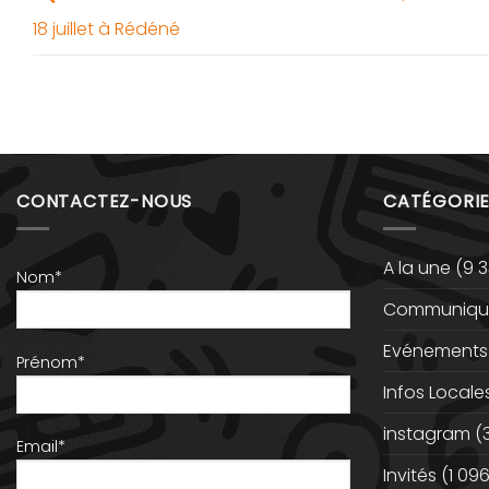
18 juillet à Rédéné
CONTACTEZ-NOUS
CATÉGORIE
A la une
(9 3
Nom*
Communiqué
Evénements
Prénom*
Infos Locale
instagram
(
Email*
Invités
(1 096