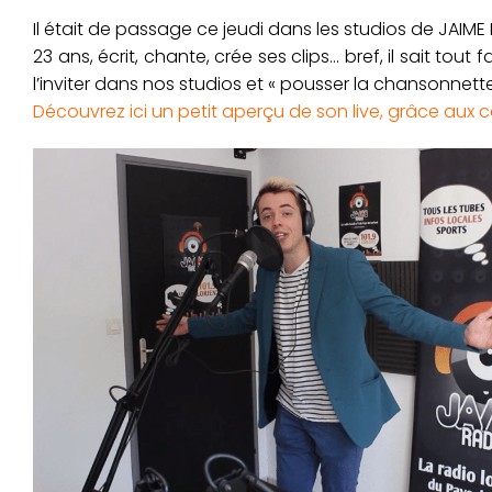
Il était de passage ce jeudi dans les studios de JAIM
23 ans, écrit, chante, crée ses clips… bref, il sait tout
l’inviter dans nos studios et « pousser la chansonnette
Découvrez ici un petit aperçu de son live, grâce aux c