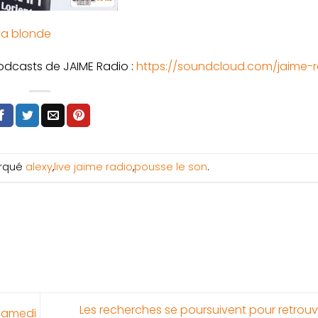
a blonde
podcasts de JAIME Radio :
https://soundcloud.com/jaime-r
rqué
alexy
,
live jaime radio
,
pousse le son
.
Les recherches se poursuivent pour retrou
 samedi