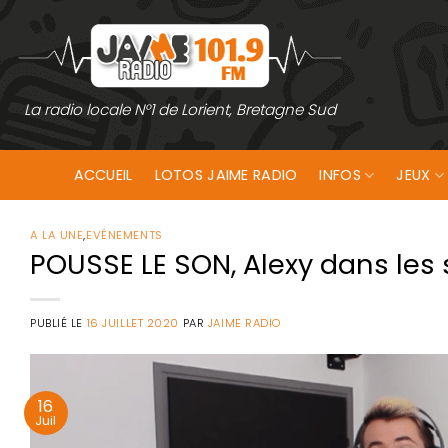
Passer
au
contenu
La radio locale N°1 de Lorient, Bretagne Sud
ACCUEIL
LOTOS JAIME RADIO
INFOS
JEUX
A LA UNE
,
EVÉNEMENTS
POUSSE LE SON, Alexy dans les
PUBLIÉ LE
16 JUILLET 2020
PAR
JAIME RADIO
16
Juil