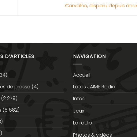
Carvalho, disparu depuis deux
S D’ARTICLES
NAVIGATION
34)
Accueil
s de presse
(4)
Lotos JAIME Radio
(2 279)
Infos
s
(8 682)
Jeux
3)
La radio
)
Photos & vidéos