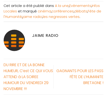
Cet article a été publié dans
A la une
,
Evénements
,
Infos
Locales
et marqué
cinéma
,
conférences
,
débats
,
Fête de
l'Humanité
,
jaime radio
,
les negresses vertes
.
JAIME RADIO
DU RIRE ET DE LA BONNE
HUMEUR, C’est CE QUI VOUS
GAGNANTS POUR LES PASS
ATTEND à LA SOIREE
FÊTE DE L’HUMANITE
HUMOUR DU VENDREDI 29
BRETAGNE !
NOVEMBRE !!!