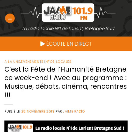
Passer
au
contenu
La radio locale N°1 de Lorient, Bretagne Sud
ÉCOUTE EN DIRECT
A LA UNE
,
EVÉNEMENTS
,
INFOS LOCALES
C’est la Fête de l’Humanité Bretagne
ce week-end ! Avec au programme :
Musique, débats, cinéma, rencontres
!!!
PUBLIÉ LE
25 NOVEMBRE 2019
PAR
JAIME RADIO