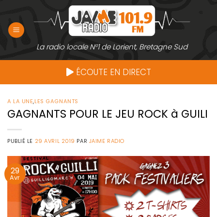
Passer
au
contenu
La radio locale N°1 de Lorient, Bretagne Sud
ÉCOUTE EN DIRECT
A LA UNE
,
LES GAGNANTS
GAGNANTS POUR LE JEU ROCK à GUILI
PUBLIÉ LE
29 AVRIL 2019
PAR
JAIME RADIO
29
Avr