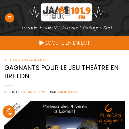
Passer
au
contenu
La radio locale N°1 de Lorient, Bretagne Sud
ÉCOUTE EN DIRECT
A LA UNE
,
LES GAGNANTS
GAGNANTS POUR LE JEU THEÂTRE EN
BRETON
PUBLIÉ LE
29 JANVIER 2019
PAR
JAIME RADIO
29
Jan