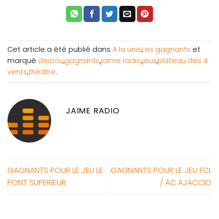
Cet article a été publié dans
A la une
,
Les gagnants
et
marqué
deiziou
,
gagnants
,
jaime radio
,
jeux
,
plateau des 4
vents
,
théâtre
.
JAIME RADIO
GAGNANTS POUR LE JEU LE
GAGNANTS POUR LE JEU FCL
PONT SUPERIEUR
/ AC AJACCIO