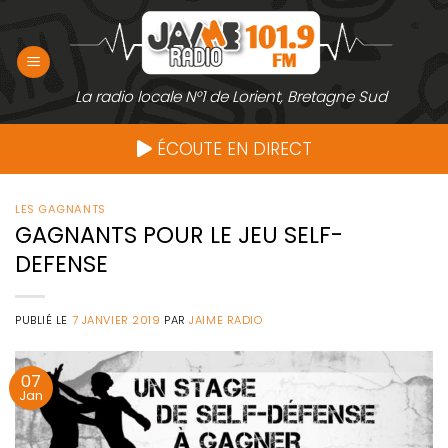
Passer
au
contenu
La radio locale N°1 de Lorient, Bretagne Sud
ÉCOUTE EN DIRECT
LES GAGNANTS
GAGNANTS POUR LE JEU SELF-
DEFENSE
PUBLIÉ LE
7 JANVIER 2019
PAR
JAIME RADIO
07
Jan