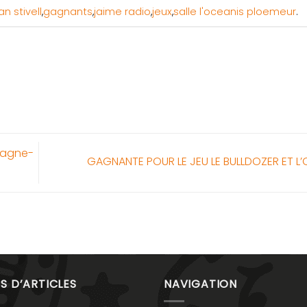
an stivell
,
gagnants
,
jaime radio
,
jeux
,
salle l'oceanis ploemeur
.
etagne-
GAGNANTE POUR LE JEU LE BULLDOZER ET L’
S D’ARTICLES
NAVIGATION