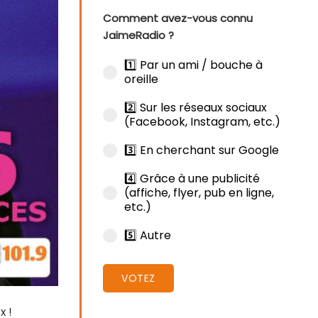
Comment avez-vous connu
JaimeRadio ?
1️⃣ Par un ami / bouche à
oreille
2️⃣ Sur les réseaux sociaux
(Facebook, Instagram, etc.)
3️⃣ En cherchant sur Google
4️⃣ Grâce à une publicité
(affiche, flyer, pub en ligne,
etc.)
5️⃣ Autre
VOTEZ
 !