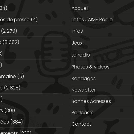
34)
Accueil
s de presse
(4)
Lotos JAIME Radio
(2 279)
Infos
s
(8 682)
Jeux
3)
La radio
)
Photos & vidéos
semaine
(5)
Sondages
ts
(2 828)
Newsletter
)
Bonnes Adresses
rs
(301)
Podcasts
déos
(384)
Contact
nements
(230)