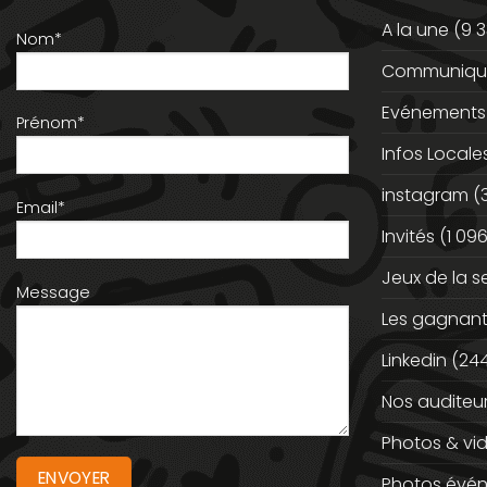
A la une
(9 3
Nom*
Communiqué
Evénements
Prénom*
Infos Locale
instagram
(
Email*
Invités
(1 096
Jeux de la 
Message
Les gagnan
Linkedin
(244
Nos auditeu
Photos & vi
Photos évé