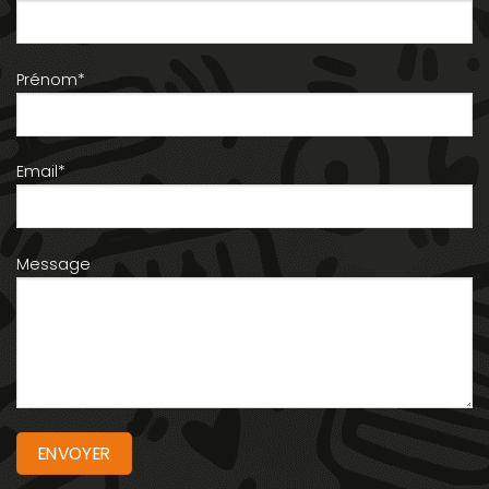
Prénom*
Email*
Message