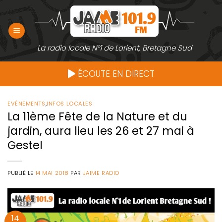
Passer
au
contenu
La radio locale N°1 de Lorient, Bretagne Sud
ÉCOUTE EN DIRECT
EVÉNEMENTS
,
INFOS LOCALES
La 11ème Fête de la Nature et du
jardin, aura lieu les 26 et 27 mai à
Gestel
PUBLIÉ LE
14 MAI 2018
PAR
JAIME RADIO
14