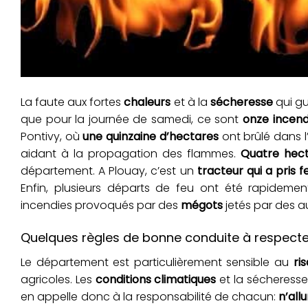
La faute aux fortes
chaleurs
et à la
sécheresse
qui gu
que pour la journée de samedi, ce sont
onze incend
Pontivy, où
une quinzaine d’hectares
ont brûlé dans l’
aidant à la propagation des flammes.
Quatre hect
département. A Plouay, c’est un
tracteur qui a pris f
Enfin, plusieurs départs de feu ont été rapideme
incendies provoqués par des
mégots
jetés par des a
Quelques règles de bonne conduite à respecte
Le département est particulièrement sensible au
ri
agricoles. Les
conditions climatiques
et la sécheresse
en appelle donc à la responsabilité de chacun:
n’all