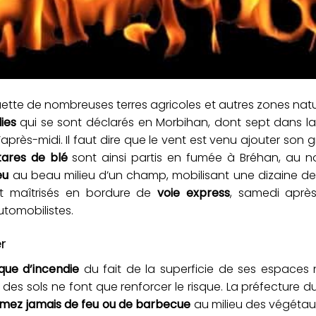
ette de nombreuses terres agricoles et autres zones natur
ies
qui se sont déclarés en Morbihan, dont sept dans la
après-midi. Il faut dire que le vent est venu ajouter son gr
ares de blé
sont ainsi partis en fumée à Bréhan, au n
eu
au beau milieu d’un champ, mobilisant une dizaine de
nt maîtrisés en bordure de
voie express
, samedi après
utomobilistes.
r
sque d’incendie
du fait de la superficie de ses espaces 
 des sols ne font que renforcer le risque. La préfecture 
umez jamais de feu ou de barbecue
au milieu des végétau