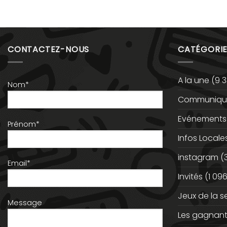
CONTACTEZ-NOUS
CATÉGORIE
A la une
(9 3
Nom*
Communiqué
Evénements
Prénom*
Infos Locale
instagram
(
Email*
Invités
(1 096
Jeux de la 
Message
Les gagnan