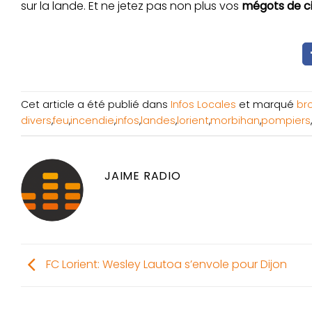
sur la lande. Et ne jetez pas non plus vos
mégots de c
Cet article a été publié dans
Infos Locales
et marqué
bro
divers
,
feu
,
incendie
,
infos
,
landes
,
lorient
,
morbihan
,
pompiers
,
JAIME RADIO
FC Lorient: Wesley Lautoa s’envole pour Dijon