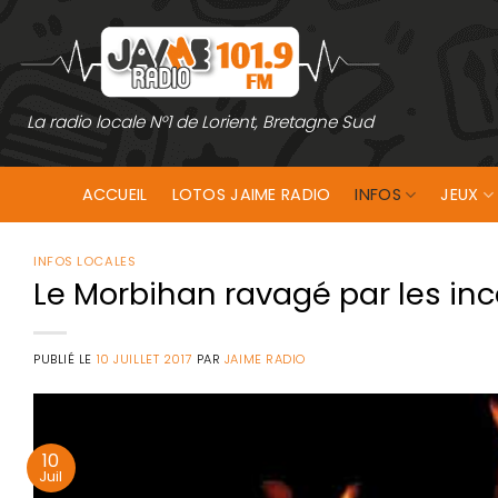
Passer
au
contenu
La radio locale N°1 de Lorient, Bretagne Sud
ACCUEIL
LOTOS JAIME RADIO
INFOS
JEUX
INFOS LOCALES
Le Morbihan ravagé par les i
PUBLIÉ LE
10 JUILLET 2017
PAR
JAIME RADIO
10
Juil