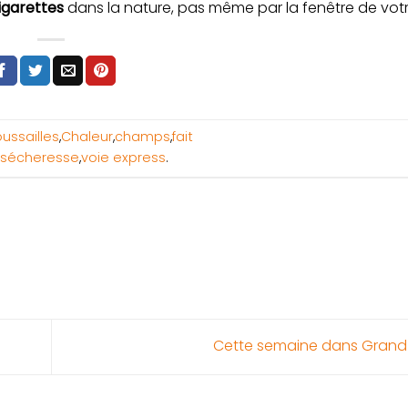
igarettes
dans la nature, pas même par la fenêtre de votr
ussailles
,
Chaleur
,
champs
,
fait
sécheresse
,
voie express
.
Cette semaine dans Grand