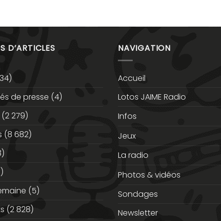
S D’ARTICLES
NAVIGATION
34)
Accueil
s de presse
(4)
Lotos JAIME Radio
(2 279)
Infos
s
(8 682)
Jeux
3)
La radio
)
Photos & vidéos
semaine
(5)
Sondages
ts
(2 828)
Newsletter