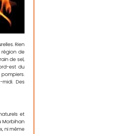
elles. Rien
 région de
ain de sel,
ord-est du
 pompiers.
-midi. Des
naturels et
du Morbihan
x, ni même