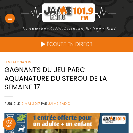
Passer
au
contenu
La radio locale N°1 de Lorient, Bretagne Sud
ÉCOUTE EN DIRECT
LES GAGNANTS
GAGNANTS DU JEU PARC
AQUANATURE DU STEROU DE LA
SEMAINE 17
PUBLIÉ LE
2 MAI 2017
PAR
JAIME RADIO
02
Mai