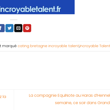
t marqué
cating bretagne incroyable talent
,
Incroyable Talen
La compagnie EquiNote au Haras d’Henne
z la
semaine, ce soir dans Gran