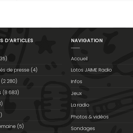
S D’ARTICLES
NAVIGATION
35)
Accueil
s de presse
(4)
Lotos JAIME Radio
(2 280)
Infos
s
(8 683)
Jeux
3)
La radio
)
Photos & vidéos
semaine
(5)
Sondages