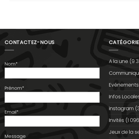
CONTACTEZ-NOUS
CATÉGORIE
A la une
(9 3
Nom*
Communiqué
Evénements
Prénom*
Infos Locale
instagram
(
Email*
Invités
(1 096
Jeux de la 
Message