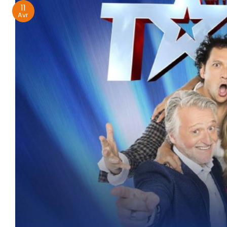
11
Avr