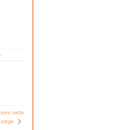
t
.
bont cette
d Large