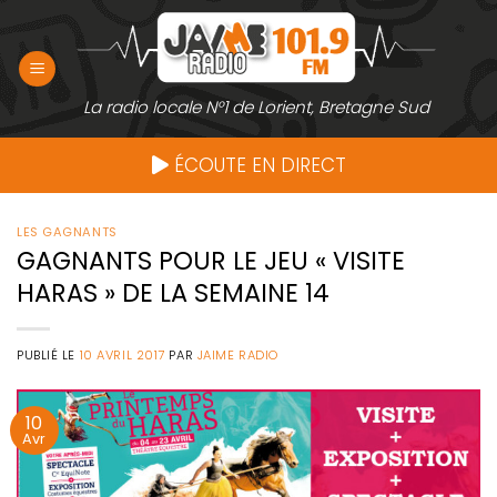
Passer
au
contenu
La radio locale N°1 de Lorient, Bretagne Sud
ÉCOUTE EN DIRECT
LES GAGNANTS
GAGNANTS POUR LE JEU « VISITE
HARAS » DE LA SEMAINE 14
PUBLIÉ LE
10 AVRIL 2017
PAR
JAIME RADIO
10
Avr